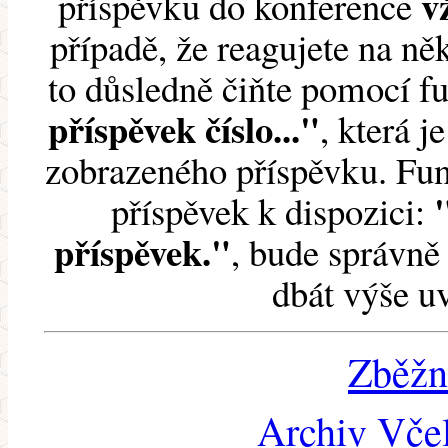
v
příspěvku do konference
případě, že reagujete na něk
to důsledně čiňte pomocí 
příspěvek číslo..."
, která j
zobrazeného příspěvku. Fun
příspěvek k dispozici:
příspěvek."
, bude správně 
dbát výše u
Zběžn
Archiv Včel