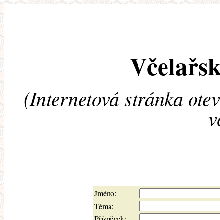
Včelařsk
(Internetová stránka ote
v
Jméno:
Téma:
Příspěvek: