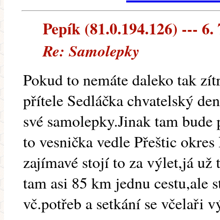
Pepík (81.0.194.126) --- 6.
Re: Samolepky
Pokud to nemáte daleko tak zítr
přítele Sedláčka chvatelský de
své samolepky.Jinak tam bude 
to vesnička vedle Přeštic okres
zajímavé stojí to za výlet,já u
tam asi 85 km jednu cestu,ale s
vč.potřeb a setkání se včelaři