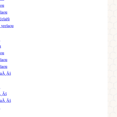
aou
elaou
čelařů
 veelaou
ů
u
aou
elaou
elaou
laĂ¸Ăš
ů
Ă¸Ăš
laĂ¸Ăš
u