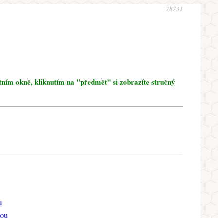
78731
tním okně, kliknutím na "předmět" si zobrazíte stručný
u
aou