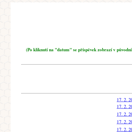
(Po kliknutí na "datum" se příspěvek zobrazí v původn
17. 2. 
17. 2. 
17. 2. 
17. 2. 
17. 2. 