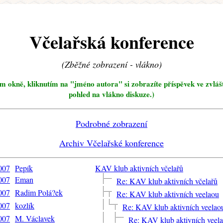
Včelařská konference
(Zběžné zobrazení - vlákno)
ím okně, kliknutím na "jméno autora" si zobrazíte příspěvek ve zvláš
pohled na vlákno diskuze.)
Podrobné zobrazení
Archiv Včelařské konference
2007
Pepík
KAV klub aktivních včelařů
2007
Eman
Re: KAV klub aktivních včelařů
2007
Radim Polá?ek
Re: KAV klub aktivních veelaou
2007
kozlík
Re: KAV klub aktivních veelao
2007
M. Václavek
Re: KAV klub aktivních veel