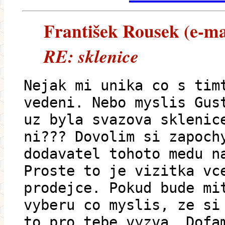
František Rousek (e-mai
RE: sklenice
Nejak mi unika co s tim
vedeni. Nebo myslis Gus
uz byla svazova sklenic
ni??? Dovolim si zapoch
dodavatel tohoto medu n
Proste to je vizitka vc
prodejce. Pokud bude mi
vyberu co myslis, ze si
to pro tebe vyzva. Dofa