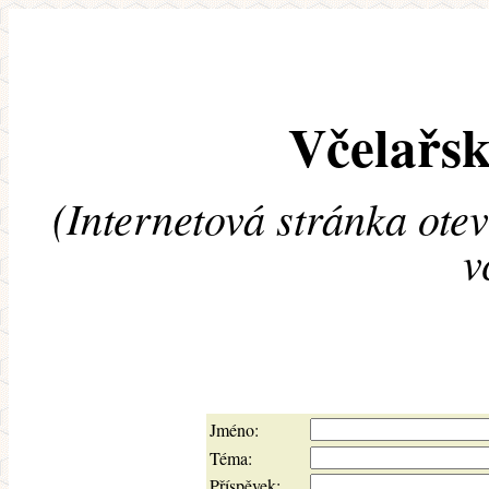
Včelařsk
(Internetová stránka ote
v
Jméno:
Téma:
Příspěvek: