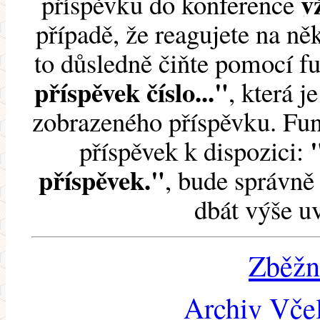
v
příspěvku do konference
případě, že reagujete na něk
to důsledně čiňte pomocí 
příspěvek číslo..."
, která j
zobrazeného příspěvku. Fun
příspěvek k dispozici:
příspěvek."
, bude správně 
dbát výše u
Zběžn
Archiv Včel