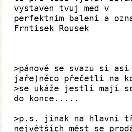
vystaven tvuj med v
perfektnim baleni a ozn
Frntisek Rousek
>pánové se svazu si asi
jaře)něco přečetli na k
>se ukáže jestli mají s
do konce.....
>p.s. jinak na hlavní t
největších měst se prod