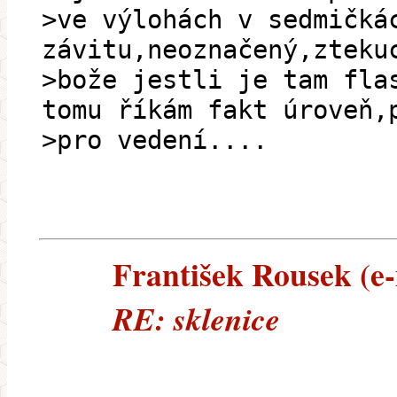
>ve výlohách v sedmičká
závitu,neoznačený,zteku
>bože jestli je tam fla
tomu říkám fakt úroveň,
>pro vedení....
František Rousek (e-
RE: sklenice