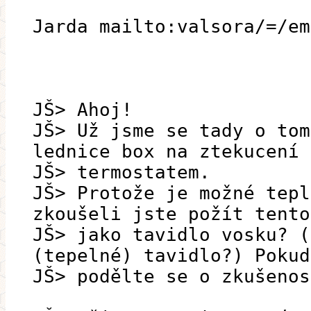
Jarda mailto:valsora/=/em
JŠ> Ahoj!
JŠ> Už jsme se tady o tom
lednice box na ztekucení 
JŠ> termostatem.
JŠ> Protože je možné tepl
zkoušeli jste požít tento
JŠ> jako tavidlo vosku? (
(tepelné) tavidlo?) Pokud
JŠ> podělte se o zkušenos