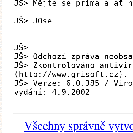
JŠ> Mějte se prima a ať n
JŠ> JOse
JŠ> ---
JŠ> Odchozí zpráva neobsa
JŠ> Zkontrolováno antivir
(http://www.grisoft.cz).
JŠ> Verze: 6.0.385 / Viro
vydání: 4.9.2002
Všechny správně vytvo