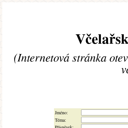
Včelařsk
(Internetová stránka ote
v
Jméno:
Téma:
Příspěvek: