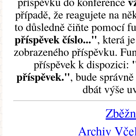
v
příspěvku do konference
případě, že reagujete na něk
to důsledně čiňte pomocí 
příspěvek číslo..."
, která j
zobrazeného příspěvku. Fun
příspěvek k dispozici:
příspěvek."
, bude správně 
dbát výše u
Zběžn
Archiv Včel