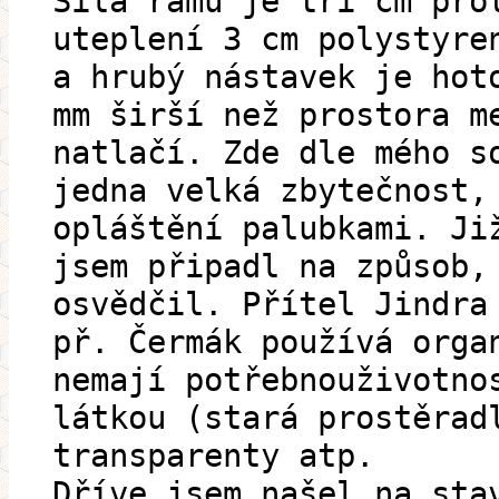
Síla rámů je tři cm pro
uteplení 3 cm polystyre
a hrubý nástavek je hot
mm širší než prostora m
natlačí. Zde dle mého s
jedna velká zbytečnost,
opláštění palubkami. Ji
jsem připadl na způsob,
osvědčil. Přítel Jindra
př. Čermák používá orga
nemají potřebnouživotno
látkou (stará prostěrad
transparenty atp.
Dříve jsem našel na sta