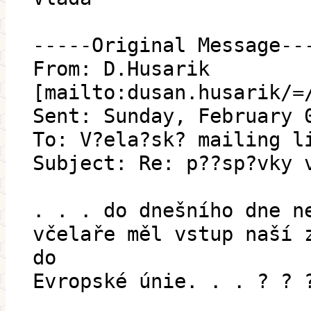
-----Original Message--
From: D.Husarik
[mailto:dusan.husarik/=
Sent: Sunday, February 
To: V?ela?sk? mailing l
Subject: Re: p??sp?vky 
. . . do dnešního dne n
včelaře měl vstup naší 
do
Evropské únie. . . ? ? 