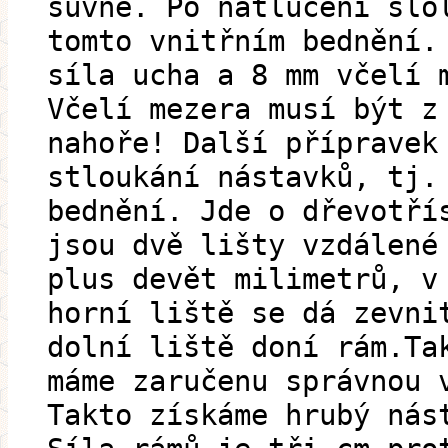
suvně. Po natlučení slo
tomto vnitřním bednění.
síla ucha a 8 mm včelí 
Včelí mezera musí být z
nahoře! Další přípravek
stloukání nástavků, tj.
bednění. Jde o dřevotří
jsou dvě lišty vzdálené
plus devět milimetrů, v
horní liště se dá zevni
dolní liště doní rám.Ta
máme zaručenu správnou 
Takto získáme hrubý nás