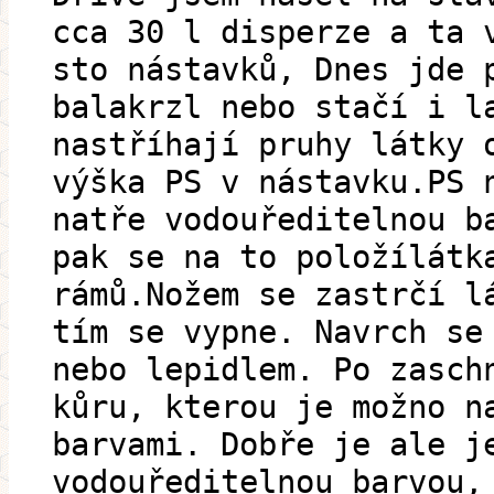
cca 30 l disperze a ta 
sto nástavků, Dnes jde 
balakrzl nebo stačí i l
nastříhají pruhy látky 
výška PS v nástavku.PS 
natře vodouředitelnou b
pak se na to položílátk
rámů.Nožem se zastrčí l
tím se vypne. Navrch se
nebo lepidlem. Po zasch
kůru, kterou je možno n
barvami. Dobře je ale j
vodouředitelnou barvou,