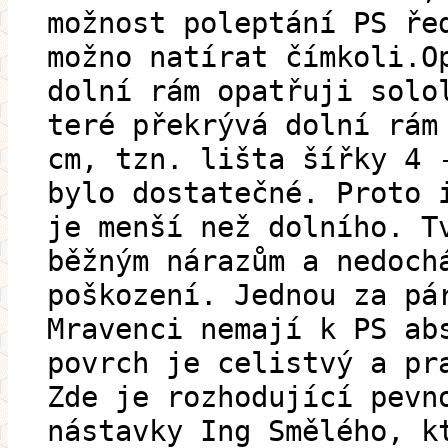
možnost poleptání PS ře
možno natírat čímkoli.O
dolní rám opatřuji solo
teré překrývá dolní rám
cm, tzn. lišta šířky 4 
bylo dostatečné. Proto 
je menší než dolního. T
běžným nárazům a nedoch
poškození. Jednou za pá
Mravenci nemají k PS ab
povrch je celistvý a pr
Zde je rozhodující pevn
nástavky Ing Smělého, k