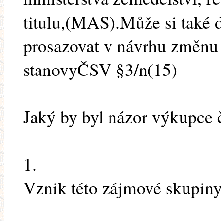
titulu,(MAS).Může si také d
prosazovat v návrhu změnu l
stanovyČSV §3/n(15)
Jaký by byl názor výkupce č
1.
Vznik této zájmové skupiny,