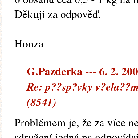
Děkuji za odpověď.
Honza
G.Pazderka --- 6. 2. 20
Re: p??sp?vky v?ela??m
(8541)
Problémem je, že za více ne
sdružení jedná na odpovídaj