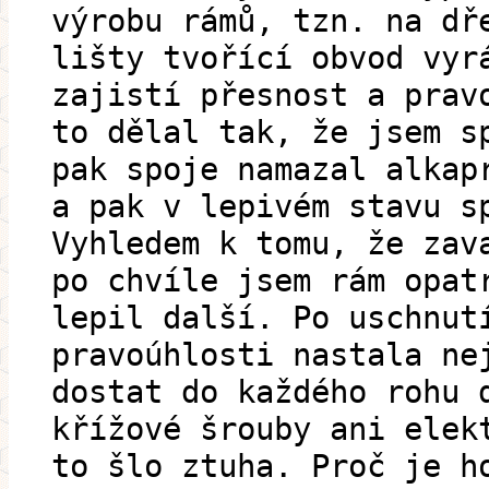
výrobu rámů, tzn. na dř
lišty tvořící obvod vyr
zajistí přesnost a prav
to dělal tak, že jsem s
pak spoje namazal alkap
a pak v lepivém stavu s
Vyhledem k tomu, že zav
po chvíle jsem rám opat
lepil další. Po uschnut
pravoúhlosti nastala ne
dostat do každého rohu 
křížové šrouby ani elek
to šlo ztuha. Proč je h