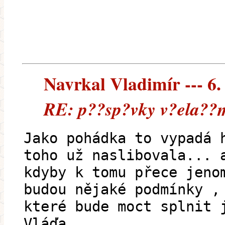
Navrkal Vladimír --- 6.
RE: p??sp?vky v?ela??m
Jako pohádka to vypadá 
toho už naslibovala... 
kdyby k tomu přece jeno
budou nějaké podmínky ,
které bude moct splnit 
Vláďa