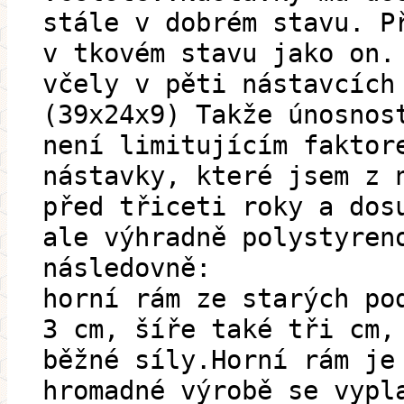
stále v dobrém stavu. P
v tkovém stavu jako on.
včely v pěti nástavcích
(39x24x9) Takže únosnos
není limitujícím faktor
nástavky, které jsem z 
před třiceti roky a dos
ale výhradně polystyren
následovně:
horní rám ze starých po
3 cm, šíře také tři cm,
běžné síly.Horní rám je
hromadné výrobě se vypl