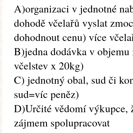
A)organizaci v jednotné na
dohodě včelařů vyslat zmo
dohodnout cenu) více včela
B)jedna dodávka v objemu 
včelstev x 20kg)
C) jednotný obal, sud či kon
sud=víc peněz)
D)Určité vědomí výkupce, ž
zájmem spolupracovat