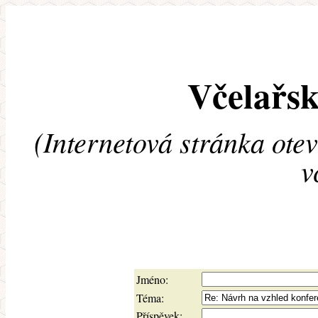
Včelařsk
(Internetová stránka ote
v
Jméno:
Téma:
Příspěvek: