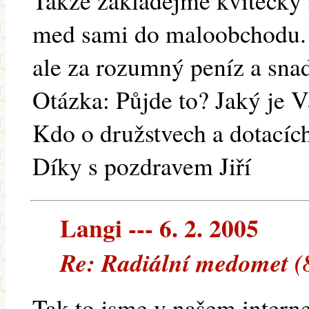
Takže zakládejme kvítečky 
med sami do maloobchodu.
ale za rozumný peníz a sna
Otázka: Půjde to? Jaký je V
Kdo o družstvech a dotacíc
Díky s pozdravem Jiří
Langi --- 6. 2. 2005
Re: Radiální medomet (8
Tak to jsme v našem intern