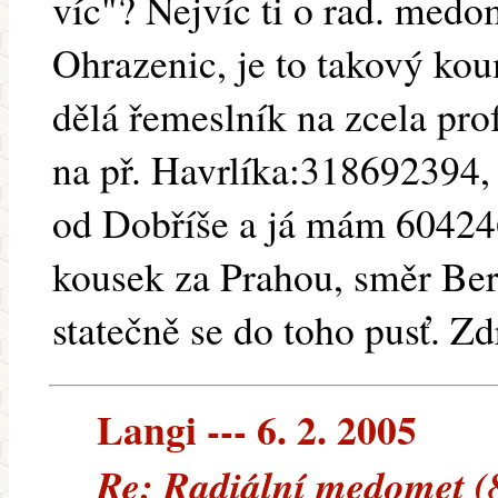
víc"? Nejvíc ti o rad. medo
Ohrazenic, je to takový kou
dělá řemeslník na zcela pro
na př. Havrlíka:318692394,
od Dobříše a já mám 60424
kousek za Prahou, směr Ber
statečně se do toho pusť. Zd
Langi --- 6. 2. 2005
Re: Radiální medomet (