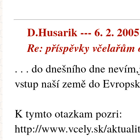
D.Husarik --- 6. 2. 2005
Re: příspěvky včelařům
. . . do dnešního dne nevím
vstup naší země do Evropské 
K tymto otazkam pozri:
http://www.vcely.sk/aktuali