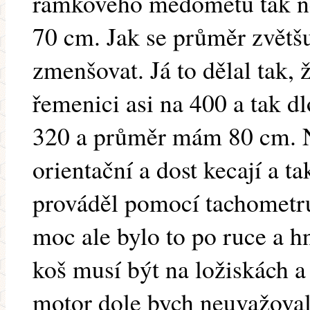
rámkového medometu tak ne 
70 cm. Jak se průměr zvětš
zmenšovat. Já to dělal tak,
řemenici asi na 400 a tak dl
320 a průměr mám 80 cm. N
orientační a dost kecají a t
prováděl pomocí tachometru
moc ale bylo to po ruce a 
koš musí být na ložiskách a
motor dole bych neuvažoval