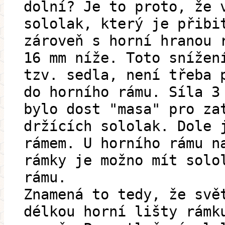
dolní? Je to proto, že 
sololak, který je přibi
zároveň s horní hranou 
16 mm níže. Toto snížen
tzv. sedla, není třeba 
do horního rámu. Síla 3
bylo dost "masa" pro za
držících sololak. Dole 
rámem. U horního rámu n
rámky je možno mít solo
rámu.
Znamená to tedy, že svě
délkou horní lišty rámk