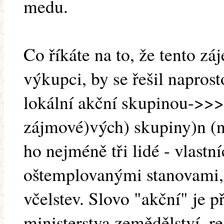
medu.
Co říkáte na to, že tento z
výkupci, by se řešil napros
lokální akční skupinou->>
zájmové)vých) skupiny)n (
ho nejméně tři lidé - vlastn
oštemplovanými stanovami, 
včelstev. Slovo "akční" je p
ministerstva zemědělství, r