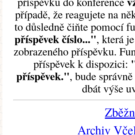
v
příspěvku do konference
případě, že reagujete na něk
to důsledně čiňte pomocí 
příspěvek číslo..."
, která j
zobrazeného příspěvku. Fun
příspěvek k dispozici:
příspěvek."
, bude správně 
dbát výše u
Zběžn
Archiv Včel