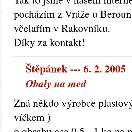
pocházím z Vráže u Berouna
včelařím v Rakovníku.
Díky za kontakt!
Štěpánek --- 6. 2. 2005
Obaly na med
Zná někdo výrobce plastový
víčkem )
o obsahu cca 0,5 - 1 kg na 