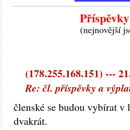
Příspěvky
(nejnovější j
(178.255.168.151) --- 21
Re: čl. příspěvky a výpl
členské se budou vybírat v l
dvakrát.