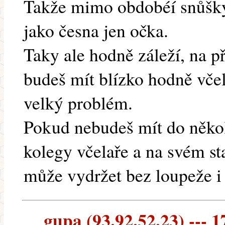
Takže mimo obdobéí snůšky
jako česna jen očka.
Taky ale hodně záleží, na p
budeš mít blízko hodně včel
velký problém.
Pokud nebudeš mít do něko
kolegy včelaře a na svém st
může vydržet bez loupeže i
gupa (93.92.52.23) --- 1