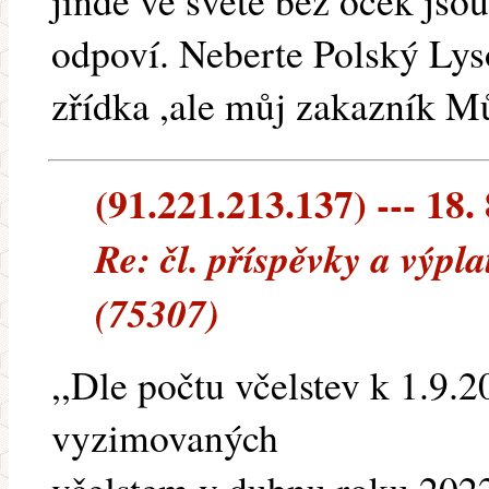
jinde ve světe bez oček jsou
odpoví. Neberte Polský Lys
zřídka ,ale můj zakazník Mů
(91.221.213.137) --- 18.
Re: čl. příspěvky a výpl
(75307)
,,Dle počtu včelstev k 1.9.
vyzimovaných