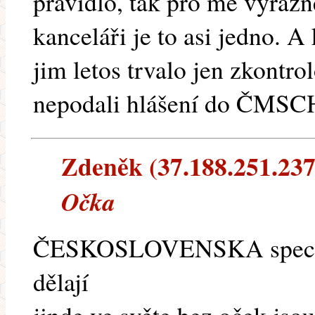
pravidlo, tak pro mě výrazn
kanceláři je to asi jedno. 
jim letos trvalo jen zkontrol
nepodali hlášení do ČMSCH,
Zdeněk (37.188.251.237)
Očka
ČESKOSLOVENSKA specialit
dělají