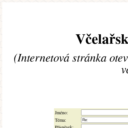
Včelařsk
(Internetová stránka ote
v
Jméno:
Téma:
Příspěvek: