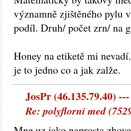
významně zjištěného pylu v
podíl. Druh/ počet zrn/ na 
Honey na etiketě mi nevadí. 
je to jedno co a jak zalže.
JosPr (46.135.79.40) ---
Re: polyflorni med (752
Mne uz jako naprosta zhovad