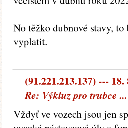
včelstem v dubnu roku 2022
No těžko dubnové stavy, to 
vyplatit.
(91.221.213.137) --- 18.
Re: Výkluz pro trubce ..
Vždyť ve vozech jsou jen s
vysoké nástavcové úly a fung