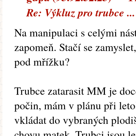
Re: Výkluz pro trubce ..
Na manipulaci s celými nás
zapomeň. Stačí se zamyslet,
pod mřížku?
Trubce zatarasit MM je doc
počin, mám v plánu při let
vkládat do vybraných plodiš
chovu matek. Trubci jsou le