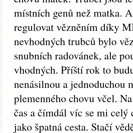
místních genů než matka. A 
regulovat vězněním díky M
nevhodných trubců bylo vě
snubních radovánek, ale pou
vhodných. Příští rok to bud
nenásilnou a jednoduchou m
plemenného chovu včel. Na
čas a čímdál víc se mi celý
jako špatná cesta. Stačí věd