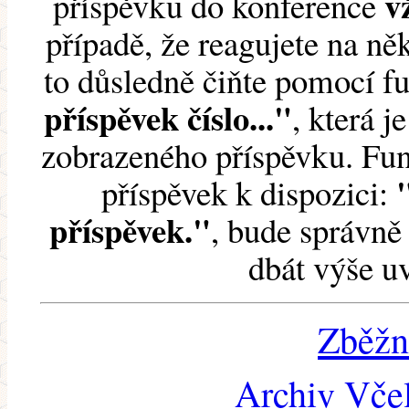
v
příspěvku do konference
případě, že reagujete na něk
to důsledně čiňte pomocí 
příspěvek číslo..."
, která j
zobrazeného příspěvku. Fun
příspěvek k dispozici:
příspěvek."
, bude správně 
dbát výše u
Zběžn
Archiv Včel