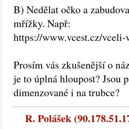
B) Nedělat očko a zabudova
mřížky. Např:
https://www.vcest.cz/vceli
Prosím vás zkušenější o ná
je to úplná hloupost? Jsou
dimenzované i na trubce?
R. Polášek (90.178.51.17