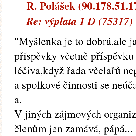
R. Polášek (90.178.51.17
Re: výplata 1 D (75317)
"Myšlenka je to dobrá,ale j
příspěvky včetně příspěvku
léčiva,když řada včelařů ne
a spolkové činnosti se neúča
a.
V jiných zájmových organi
členům jen zamává, pápá...