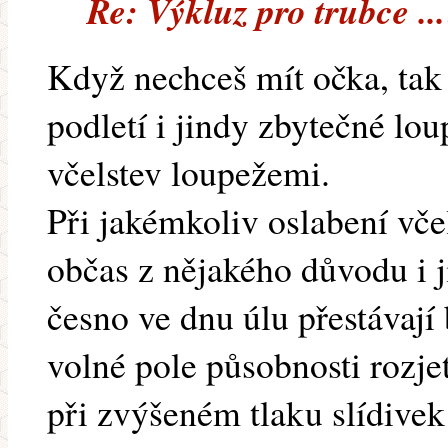
Re: Výkluz pro trubce ..
Když nechceš mít očka, tak 
podletí i jindy zbytečné lo
včelstev loupežemi.
Při jakémkoliv oslabení vče
občas z nějakého důvodu i j
česno ve dnu úlu přestávají 
volné pole působnosti rozje
při zvýšeném tlaku slídivek