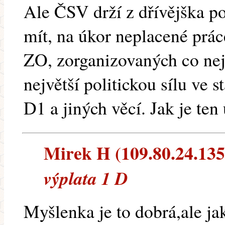
Ale ČSV drží z dřívějška pol
mít, na úkor neplacené prá
ZO, zorganizovaných co nej
největší politickou sílu ve s
D1 a jiných věcí. Jak je ten 
Mirek H (109.80.24.135)
výplata 1 D
Myšlenka je to dobrá,ale ja