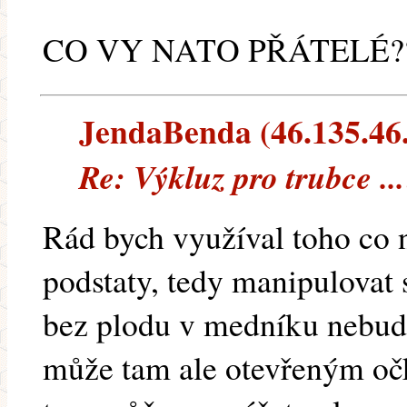
CO VY NATO PŘÁTELÉ?
JendaBenda (46.135.46.2
Re: Výkluz pro trubce ..
Rád bych využíval toho co n
podstaty, tedy manipulovat 
bez plodu v medníku nebude
může tam ale otevřeným očk