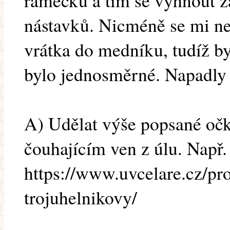
rámečku a tím se vyhnout 
nástavků. Nicméně se mi ne
vrátka do medníku, tudíž b
bylo jednosměrné. Napadly
A) Udělat výše popsané očk
čouhajícím ven z úlu. Např.
https://www.uvcelare.cz/pr
trojuhelnikovy/