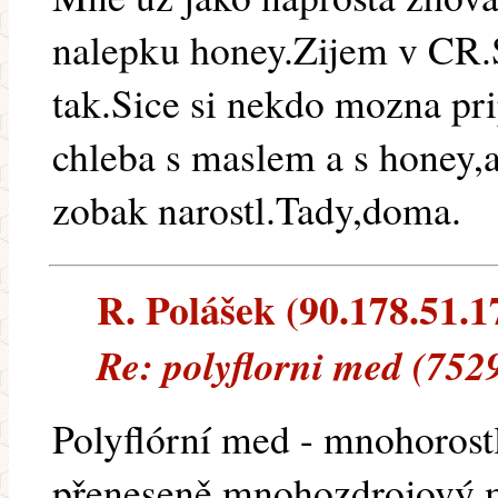
nalepku honey.Zijem v CR.
tak.Sice si nekdo mozna pr
chleba s maslem a s honey,
zobak narostl.Tady,doma.
R. Polášek (90.178.51.17
Re: polyflorni med (752
Polyflórní med - mnohorost
přeneseně mnohozdrojový 