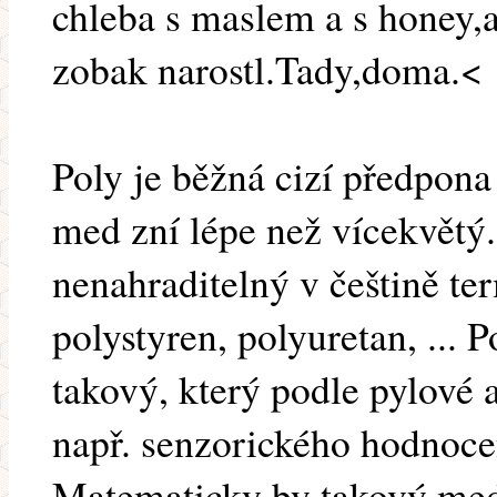
chleba s maslem a s honey,
zobak narostl.Tady,doma.<
Poly je běžná cizí předpona 
med zní lépe než vícekvětý.
nenahraditelný v češtině te
polystyren, polyuretan, ... 
takový, který podle pylové 
např. senzorického hodnocen
Matematicky by takový med