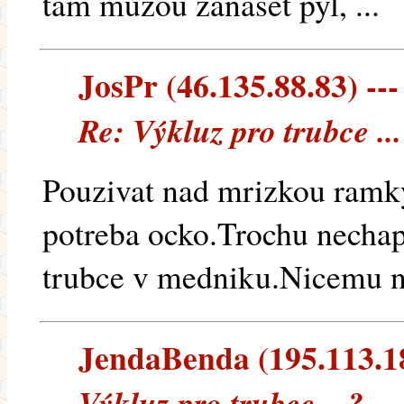
tam můžou zanášet pyl, ...
JosPr (46.135.88.83) ---
Re: Výkluz pro trubce ..
Pouzivat nad mrizkou ramk
potreba ocko.Trochu nechap
trubce v medniku.Nicemu n
JendaBenda (195.113.180
Výkluz pro trubce ...?