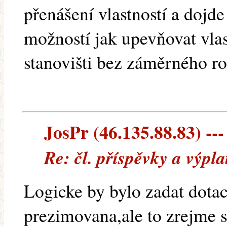
přenášení vlastností a dojde 
možností jak upevňovat vla
stanovišti bez záměrného r
JosPr (46.135.88.83) ---
Re: čl. příspěvky a výpl
Logicke by bylo zadat dotac
prezimovana,ale to zrejme 