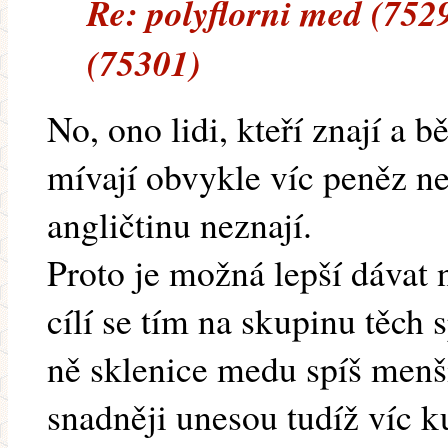
Re: polyflorni med (752
(75301)
No, ono lidi, kteří znají a b
mívají obvykle víc peněz než
angličtinu neznají.
Proto je možná lepší dávat 
cílí se tím na skupinu těch 
ně sklenice medu spíš menší
snadněji unesou tudíž víc k