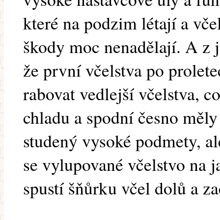
které na podzim létají a vče
škody moc nenadělají. A z j
že první včelstva po prole
rabovat vedlejší včelstva, c
chladu a spodní česno měly
studený vysoké podmety, ale
se vylupované včelstvo na j
spustí šňůrku včel dolů a za