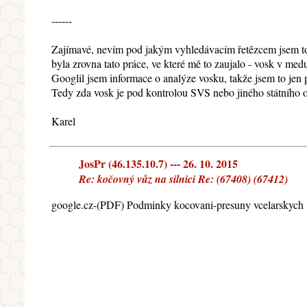
------
Zajímavé, nevím pod jakým vyhledávacím řetězcem jsem to v
byla zrovna tato práce, ve které mě to zaujalo - vosk v med
Googlil jsem informace o analýze vosku, takže jsem to jen p
Tedy zda vosk je pod kontrolou SVS nebo jiného státního 
Karel
JosPr (46.135.10.7) --- 26. 10. 2015
Re: kočovný vůz na silnici Re: (67408) (67412)
google.cz-(PDF) Podminky kocovani-presuny vcelarskych 