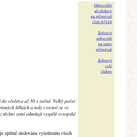
Odpovědět
do diskuze
na příspěvek
číslo 67416
Zobrazit
odpovědi
na tento
příspěvek
Zobrazit
celé
vlákno
í do včelstva až 50 x ročně. Velký počet
sných šířkách a tedy i roztoč se ve
 z těchto zemí odmítají vyspělé evropské
í je zpětně sledována vyšetřením všech