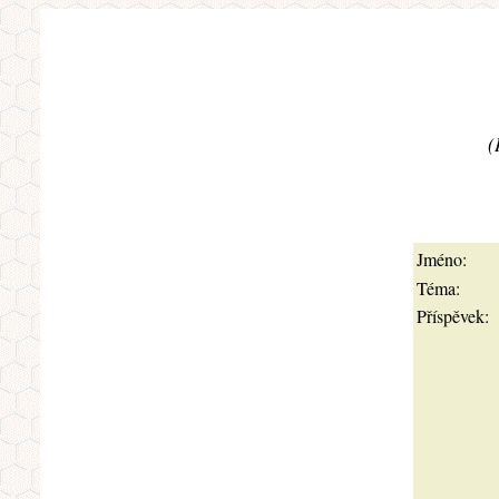
(
Jméno:
Téma:
Příspěvek: