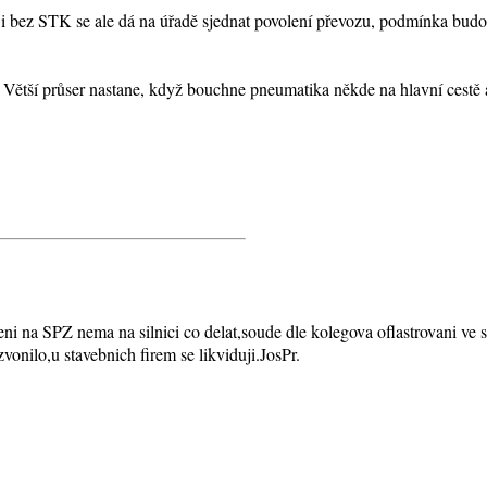
ý i bez STK se ale dá na úřadě sjednat povolení převozu, podmínka budou 
. Větší průser nastane, když bouchne pneumatika někde na hlavní cestě 
 na SPZ nema na silnici co delat,soude dle kolegova oflastrovani ve s
onilo,u stavebnich firem se likviduji.JosPr.