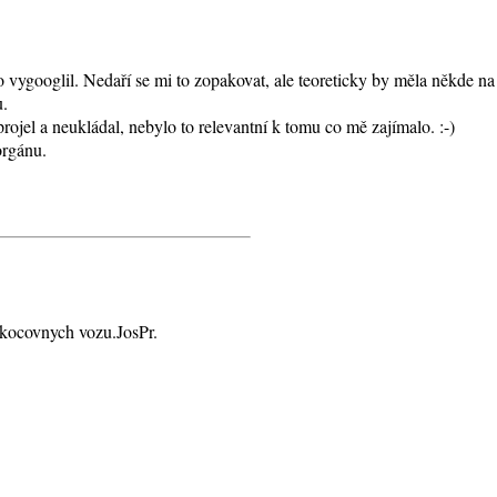
ygooglil. Nedaří se mi to zopakovat, ale teoreticky by měla někde na 
u.
rojel a neukládal, nebylo to relevantní k tomu co mě zajímalo. :-)
orgánu.
kocovnych vozu.JosPr.