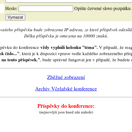
Heslo:
Opište červené slovo pozpátku
vašeho příspěvku bude zobrazena IP adresa, ze které příspěvek odesílá
Délka příspěvku je omezena na 10000 znaků.
vždy vyplnili kolonku "téma".
íspěvku do konference
V případě, že reag
k číslo..."
, která je k dispozici vpravo vedle každého zobrazeného pří
 na tento příspěvek."
, bude správně fungovat jen v případě, že budet
Zběžné zobrazení
Archiv Včelařské konference
Příspěvky do konference:
(nejnovější jsou hned zde nahoře)