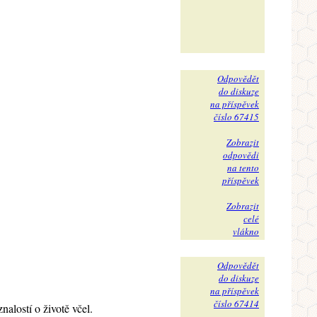
Odpovědět
do diskuze
na příspěvek
číslo 67415
Zobrazit
odpovědi
na tento
příspěvek
Zobrazit
celé
vlákno
Odpovědět
do diskuze
na příspěvek
číslo 67414
alostí o životě včel.