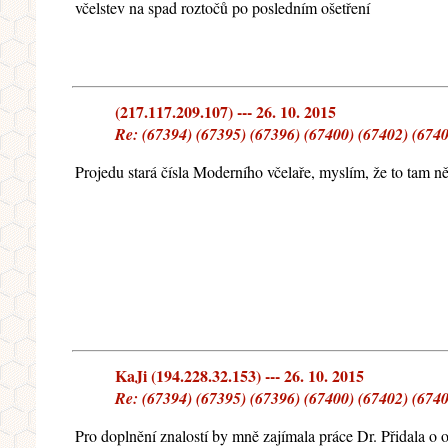
včelstev na spad roztočů po posledním ošetření
(217.117.209.107) --- 26. 10. 2015
Re: (67394) (67395) (67396) (67400) (67402) (6740
Projedu stará čísla Moderního včelaře, myslím, že to tam n
KaJi (194.228.32.153) --- 26. 10. 2015
Re: (67394) (67395) (67396) (67400) (67402) (6740
Pro doplnění znalostí by mně zajímala práce Dr. Přidala o 