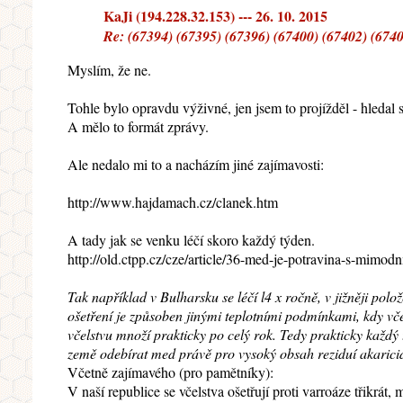
KaJi (194.228.32.153) --- 26. 10. 2015
Re: (67394) (67395) (67396) (67400) (67402) (6740
Myslím, že ne.
Tohle bylo opravdu výživné, jen jsem to projížděl - hledal s
A mělo to formát zprávy.
Ale nedalo mi to a nacházím jiné zajímavosti:
http://www.hajdamach.cz/clanek.htm
A tady jak se venku léčí skoro každý týden.
http://old.ctpp.cz/cze/article/36-med-je-potravina-s-mimod
Tak například v Bulharsku se léčí l4 x ročně, v jižněji polo
ošetření je způsoben jinými teplotními podmínkami, kdy vče
včelstvu množí prakticky po celý rok. Tedy prakticky každý 
země odebírat med právě pro vysoký obsah reziduí akaricidů
Včetně zajímavého (pro pamětníky):
V naší republice se včelstva ošetřují proti varroáze třikrá