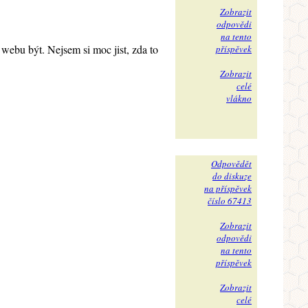
Zobrazit
odpovědi
na tento
webu být. Nejsem si moc jist, zda to
příspěvek
Zobrazit
celé
vlákno
Odpovědět
do diskuze
na příspěvek
číslo 67413
Zobrazit
odpovědi
na tento
příspěvek
Zobrazit
celé