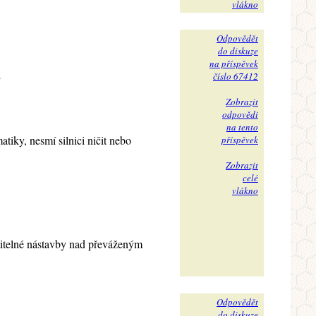
vlákno
Odpovědět
do diskuze
na příspěvek
číslo 67412
"
Zobrazit
odpovědi
na tento
tiky, nesmí silnici ničit nebo
příspěvek
Zobrazit
celé
vlákno
stitelné nástavby nad převáženým
Odpovědět
do diskuze