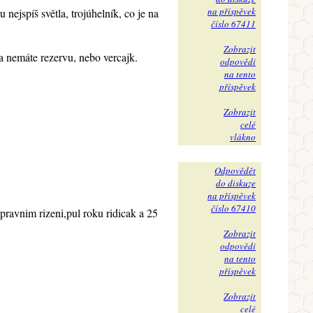
na příspěvek
nejspíš světla, trojúhelník, co je na
číslo 67411
Zobrazit
a nemáte rezervu, nebo vercajk.
odpovědi
na tento
příspěvek
Zobrazit
celé
vlákno
Odpovědět
do diskuze
na příspěvek
číslo 67410
pravnim rizeni,pul roku ridicak a 25
Zobrazit
odpovědi
na tento
příspěvek
Zobrazit
celé