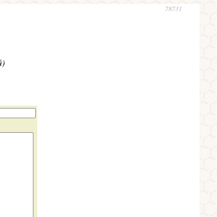
78731
ů)