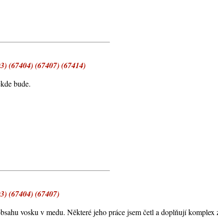
3) (67404) (67407) (67414)
ěkde bude.
3) (67404) (67407)
obsahu vosku v medu. Některé jeho práce jsem četl a doplňují komplex zn