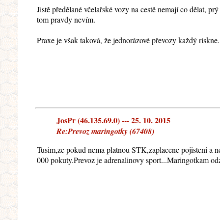
Jistě předělané včelařské vozy na cestě nemají co dělat, pr
tom pravdy nevím.
Praxe je však taková, že jednorázové převozy každý riskne
JosPr (46.135.69.0) --- 25. 10. 2015
Re:Prevoz maringotky (67408)
Tusim,ze pokud nema platnou STK,zaplacene pojisteni a neni
000 pokuty.Prevoz je adrenalinovy sport...Maringotkam odzv