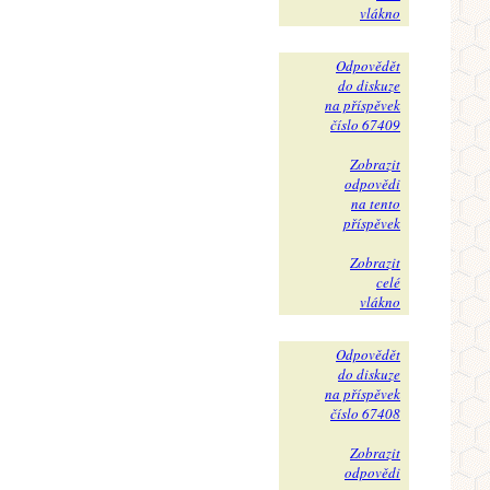
vlákno
Odpovědět
do diskuze
na příspěvek
číslo 67409
Zobrazit
odpovědi
na tento
příspěvek
Zobrazit
celé
vlákno
Odpovědět
do diskuze
na příspěvek
číslo 67408
Zobrazit
odpovědi