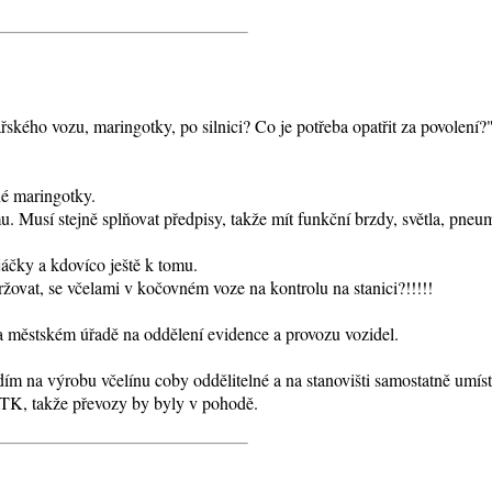
kého vozu, maringotky, po silnici? Co je potřeba opatřit za povolení?
é maringotky.
Musí stejně splňovat předpisy, takže mít funkční brzdy, světla, pneuma
áčky a kdovíco ještě k tomu.
vat, se včelami v kočovném voze na kontrolu na stanici?!!!!!
a městském úřadě na oddělení evidence a provozu vozidel.
idím na výrobu včelínu coby oddělitelné a na stanovišti samostatně umí
TK, takže převozy by byly v pohodě.