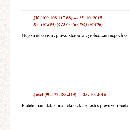
JK (109.108.117.88) --- 25. 10. 2015
Re: (67394) (67395) (67396) (67400)
Nějaká nezávislá zpráva, kterou si výrobce sám nepochvál
Josef (90.177.183.243) --- 25. 10. 2015
Přátelé mám dotaz: má někdo zkušenosti s převozem včelařsk