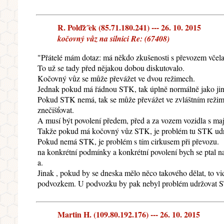
R. Polďż˝ek (85.71.180.241) --- 26. 10. 2015
kočovný vůz na silnici Re: (67408)
"Přátelé mám dotaz: má někdo zkušenosti s převozem včelařs
To už se tady před nějakou dobou diskutovalo.
Kočovný vůz se může převážet ve dvou režimech.
Jednak pokud má řádnou STK, tak úplně normálně jako jin
Pokud STK nemá, tak se může převážet ve zvláštním režimu. 
znečišťovat.
A musí být povolení předem, před a za vozem vozidla s maj
Takže pokud má kočovný vůz STK, je problém tu STK udržo
Pokud nemá STK, je problém s tím cirkusem při převozu.
na konkrétní podmínky a konkrétní povolení bych se ptal n
a.
Jinak , pokud by se dneska mělo něco takového dělat, to v
podvozkem. U podvozku by pak nebyl problém udržovat S
Martin H. (109.80.192.176) --- 26. 10. 2015