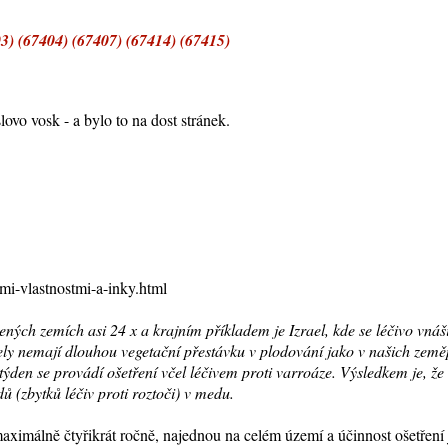
3) (67404) (67407) (67414) (67415)
lovo vosk - a bylo to na dost stránek.
nmi-vlastnostmi-a-inky.html
žených zemích asi 24 x a krajním příkladem je Izrael, kde se léčivo vnáš
ly nemají dlouhou vegetační přestávku v plodování jako v našich zeměpi
týden se provádí ošetření včel léčivem proti varroáze. Výsledkem je, že
 (zbytků léčiv proti roztoči) v medu.
t, maximálně čtyřikrát ročně, najednou na celém území a účinnost ošetřen