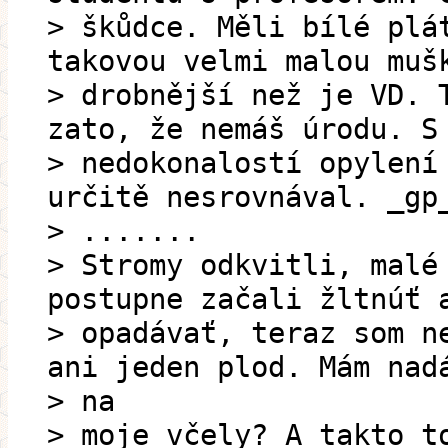
> škůdce. Měli bílé plá
takovou velmi malou muš
> drobnější než je VD. 
zato, že nemáš úrodu. S
> nedokonalostí opylení
určitě nesrovnával. _gp
> .......
> Stromy odkvitli, malé
postupne začali žltnúť 
> opadávať, teraz som n
ani jeden plod. Mám nad
> na
> moje včely? A takto t