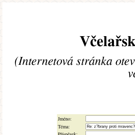
Včelařsk
(Internetová stránka ote
v
Jméno:
Téma:
Příspěvek: