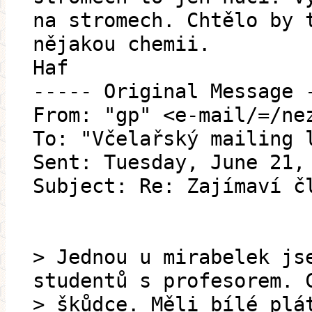
na stromech. Chtělo by 
nějakou chemii.
Haf
----- Original Message 
From: "gp" <e-mail/=/ne
To: "Včelařský mailing 
Sent: Tuesday, June 21,
Subject: Re: Zajímaví č
> Jednou u mirabelek js
studentů s profesorem. 
> škůdce. Měli bílé plá