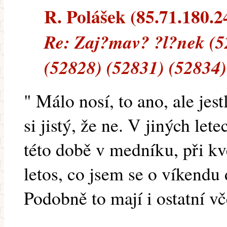
R. Polášek (85.71.180.24
Re: Zaj?mav? ?l?nek (5
(52828) (52831) (52834)
" Málo nosí, to ano, ale jest
si jistý, že ne. V jiných le
této době v medníku, při kv
letos, co jsem se o víkendu 
Podobně to mají i ostatní vč