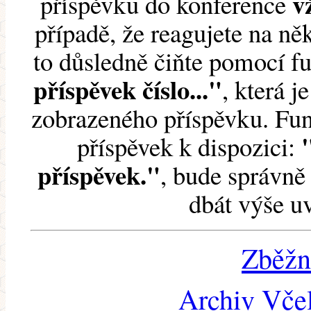
v
příspěvku do konference
případě, že reagujete na něk
to důsledně čiňte pomocí 
příspěvek číslo..."
, která j
zobrazeného příspěvku. Fun
příspěvek k dispozici:
příspěvek."
, bude správně 
dbát výše u
Zběžn
Archiv Včel