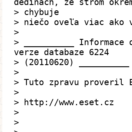
dedinách, že strom okre
> chybuje
> niečo oveľa viac ako 
>
> __________ Informace 
verze databaze 6224
> (20110620) __________
>
> Tuto zpravu proveril 
>
> http://www.eset.cz
>
>