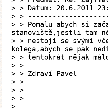
> > Datum: 20.6.2011 23
> > -------------------
> > Pomalu abych si zač
stanoviště,jestli tam n
> > nestojí se svými vč
kolega,abych se pak ned
> > tentokrát nějak mál
> >
> > Zdraví Pavel
> >
> >
> >
>