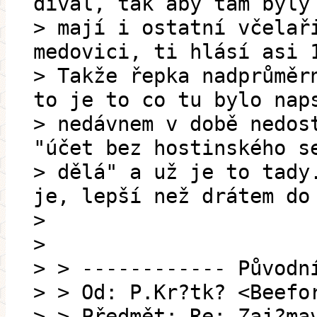
díval, tak aby tam byly
> mají i ostatní včelař
medovici, ti hlásí asi 
> Takže řepka nadprůměr
to je to co tu bylo nap
> nedávnem v době nedos
"účet bez hostinského s
> dělá" a už je to tady
je, lepší než drátem do
>
>
> > ------------ Původn
> > Od: P.Kr?tk? <Beefo
> > Předmět: Re: Zaj?ma