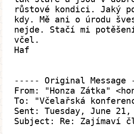
růstové kondici. Jaký p
kdy. Mě ani o úrodu šve
nejde. Stačí mi potěšen
včel.
Haf
----- Original Message 
From: "Honza Zátka" <ho
To: "Včelařská konferen
Sent: Tuesday, June 21,
Subject: Re: Zajímaví č