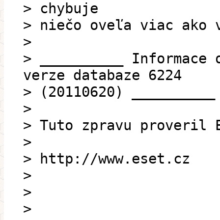
> chybuje
> niečo oveľa viac ako 
>
> __________ Informace 
verze databaze 6224
> (20110620) __________
>
> Tuto zpravu proveril 
>
> http://www.eset.cz
>
>
>