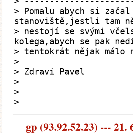
> ---------------------
> Pomalu abych si začal
stanoviště,jestli tam n
> nestojí se svými včel
kolega,abych se pak ned
> tentokrát nějak málo 
>
> Zdraví Pavel
>
>
>
gp (93.92.52.23) --- 21. 