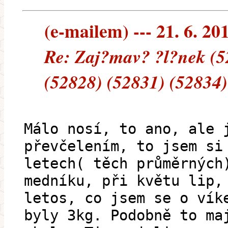
(e-mailem) --- 21. 6. 20
Re: Zaj?mav? ?l?nek (5
(52828) (52831) (52834)
Málo nosí, to ano, ale 
převčelením, to jsem si
letech( těch průměrných
medníku, při květu lip,
letos, co jsem se o vík
byly 3kg. Podobně to ma