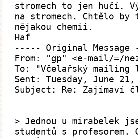
stromech to jen hučí. V
na stromech. Chtělo by 
nějakou chemii.
Haf
----- Original Message 
From: "gp" <e-mail/=/ne
To: "Včelařský mailing 
Sent: Tuesday, June 21,
Subject: Re: Zajímaví č
> Jednou u mirabelek js
studentů s profesorem. 