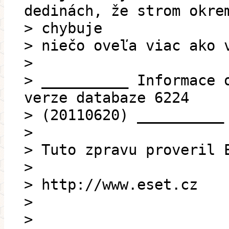
dedinách, že strom okre
> chybuje
> niečo oveľa viac ako 
>
> __________ Informace 
verze databaze 6224
> (20110620) __________
>
> Tuto zpravu proveril 
>
> http://www.eset.cz
>
>