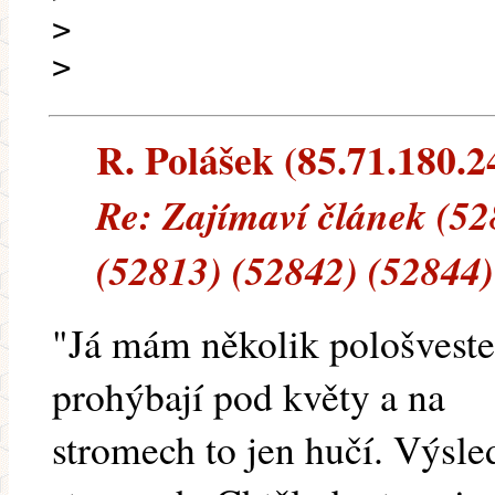
>
>
R. Polášek (85.71.180.24
Re: Zajímaví článek (52
(52813) (52842) (52844)
"Já mám několik pološvestek
prohýbají pod květy a na
stromech to jen hučí. Výsle