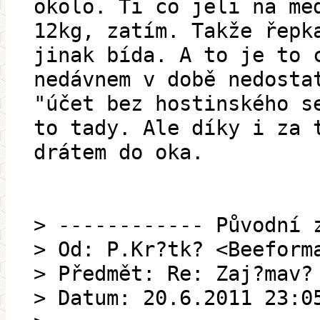
okolo. Ti co jeli na me
12kg, zatím. Takže řepk
jinak bída. A to je to 
nedávnem v době nedosta
"účet bez hostinského s
to tady. Ale díky i za 
drátem do oka.
> ------------ Původní 
> Od: P.Kr?tk? <Beeform
> Předmět: Re: Zaj?mav?
> Datum: 20.6.2011 23:0