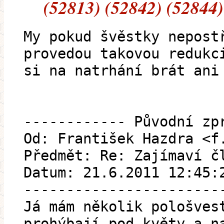
(52813) (52842) (52844)
My pokud švěstky nepost
provedou takovou redukc
si na natrhání brát ani
------------ Původní zp
Od: František Hazdra <f
Předmět: Re: Zajímaví č
Datum: 21.6.2011 12:45:
-----------------------
Já mám několik pološves
prohýbají pod květy a n