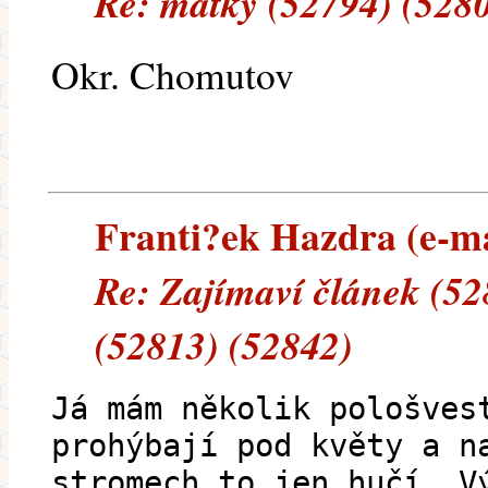
Re: matky (52794) (528
Okr. Chomutov
Franti?ek Hazdra (e-mai
Re: Zajímaví článek (52
(52813) (52842)
Já mám několik pološves
prohýbají pod květy a n
stromech to jen hučí. V