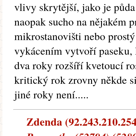
vlivy skrytější, jako je pů
naopak sucho na nějakém p
mikrostanovišti nebo prostý
vykácením vytvoří paseku, 
dva roky rozšíří kvetoucí r
kritický rok zrovny někde s
jiné roky není.....
Zdenda (92.243.210.254)