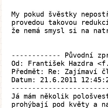
My pokud švěstky nepost
provedou takovou redukc
že nemá smysl si na nat
------------ Původní zp
Od: František Hazdra <f
Předmět: Re: Zajímaví č
Datum: 21.6.2011 12:45:
-----------------------
Já mám několik pološves
prohýbají pod květy a n