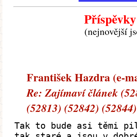
Příspěvky
(nejnovější j
František Hazdra (e-mai
Re: Zajímaví článek (52
(52813) (52842) (52844)
Tak to bude asi těmi pi
tak staré a jsou v dobr