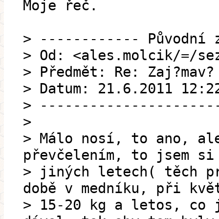
Moje řeč.
> ------------ Původní 
> Od: <ales.molcik/=/se
> Předmět: Re: Zaj?mav?
> Datum: 21.6.2011 12:2
> ---------------------
>
> Málo nosí, to ano, al
převčelením, to jsem si
> jiných letech( těch p
době v medníku, při kvě
> 15-20 kg a letos, co 