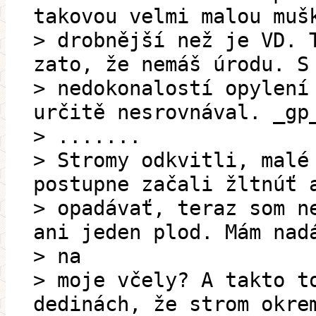
takovou velmi malou muš
> drobnější než je VD. 
zato, že nemáš úrodu. S
> nedokonalostí opylení
určitě nesrovnával. _gp
> .......
> Stromy odkvitli, malé
postupne začali žltnúť 
> opadávať, teraz som n
ani jeden plod. Mám nad
> na
> moje včely? A takto t
dedinách, že strom okre