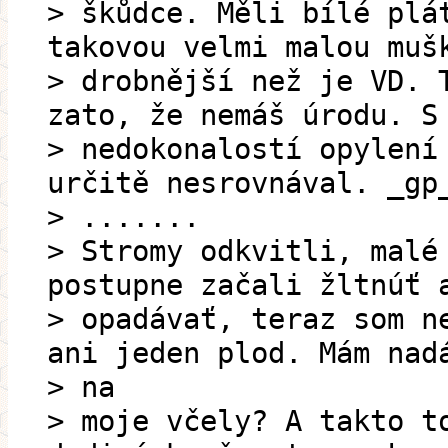
> škůdce. Měli bílé plá
takovou velmi malou muš
> drobnější než je VD. 
zato, že nemáš úrodu. S
> nedokonalostí opylení
určitě nesrovnával. _gp
> .......
> Stromy odkvitli, malé
postupne začali žltnúť 
> opadávať, teraz som n
ani jeden plod. Mám nad
> na
> moje včely? A takto t