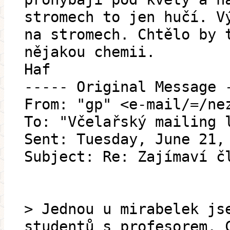
stromech to jen hučí. V
na stromech. Chtělo by 
nějakou chemii.
Haf
----- Original Message 
From: "gp" <e-mail/=/ne
To: "Včelařský mailing 
Sent: Tuesday, June 21,
Subject: Re: Zajímaví č
> Jednou u mirabelek js
studentů s profesorem. 