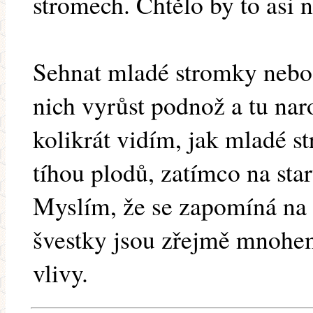
stromech. Chtělo by to asi 
Sehnat mladé stromky nebo 
nich vyrůst podnož a tu nar
kolikrát vidím, jak mladé s
tíhou plodů, zatímco na star
Myslím, že se zapomíná na 
švestky jsou zřejmě mnohem 
vlivy.