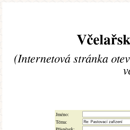
Včelařsk
(Internetová stránka ote
v
Jméno:
Téma:
Příspěvek: