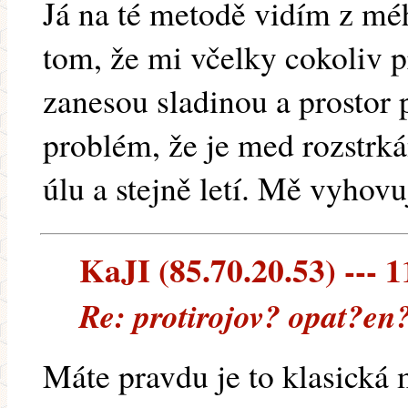
Já na té metodě vidím z mé
tom, že mi včelky cokoliv 
zanesou sladinou a prostor p
problém, že je med rozstrk
úlu a stejně letí. Mě vyhovu
KaJI (85.70.20.53) --- 1
Re: protirojov? opat?en
Máte pravdu je to klasická