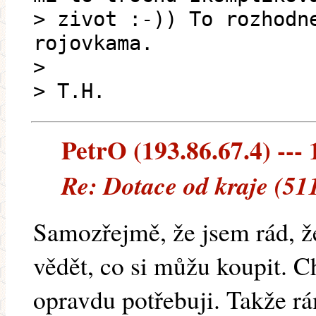
> zivot :-)) To rozhodn
rojovkama.
>
> T.H.
PetrO (193.86.67.4) --- 
Re: Dotace od kraje (51
Samozřejmě, že jsem rád, že
vědět, co si můžu koupit. C
opravdu potřebuji. Takže r