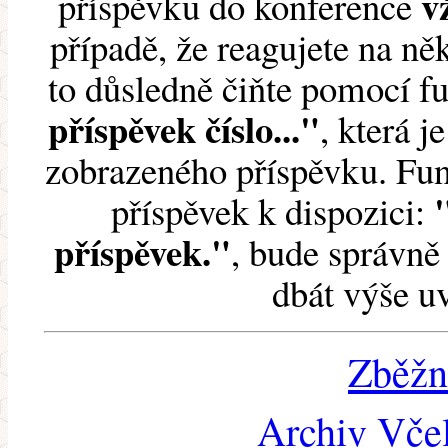
v
příspěvku do konference
případě, že reagujete na něk
to důsledně čiňte pomocí 
příspěvek číslo..."
, která j
zobrazeného příspěvku. Fun
příspěvek k dispozici:
příspěvek."
, bude správně 
dbát výše u
Zběžn
Archiv Včel