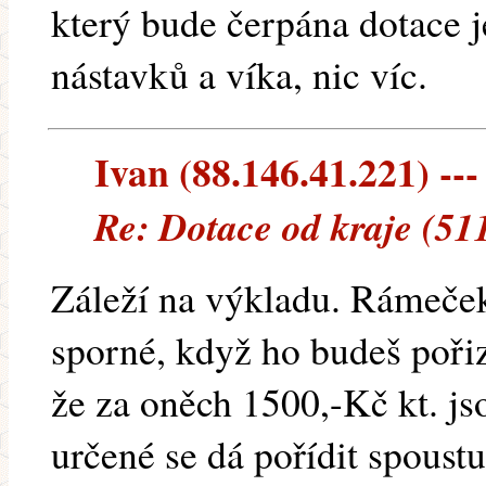
který bude čerpána dotace j
nástavků a víka, nic víc.
Ivan (88.146.41.221) ---
Re: Dotace od kraje (51
Záleží na výkladu. Rámeček 
sporné, když ho budeš poři
že za oněch 1500,-Kč kt. j
určené se dá pořídit spoust