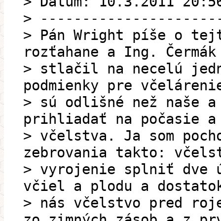
> Datum: 10.3.2011 20:5
> ---------------------
> Pán Wright píše o tej
rozťahane a Ing. Čermák
> stlačil na necelú jed
podmienky pre včeláreni
> sú odlišné než naše a
prihliadať na počasie a
> včelstva. Ja som poch
zebrovania takto: včels
> vyrojenie splniť dve 
včiel a plodu a dostato
> nás včelstvo pred roj
zo zimných zásob a z pr