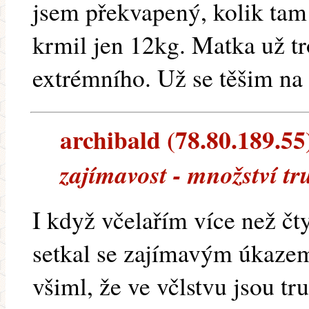
jsem překvapený, kolik tam 
krmil jen 12kg. Matka už tr
extrémního. Už se těšim na
archibald (78.80.189.55)
zajímavost - množství t
I když včelařím více než čty
setkal se zajímavým úkazem
všiml, že ve včlstvu jsou tr