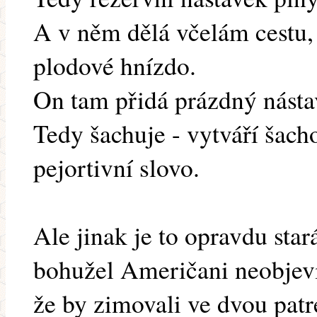
A v něm dělá včelám cestu,
plodové hnízdo.
On tam přidá prázdný nástav
Tedy šachuje - vytváří šach
pejortivní slovo.
Ale jinak je to opravdu sta
bohužel Američani neobjevil
že by zimovali ve dvou pat