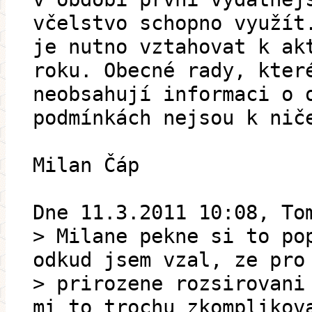
včelstvo schopno využít
je nutno vztahovat k ak
roku. Obecné rady, kter
neobsahují informaci o 
podmínkách nejsou k nič
Milan Čáp
Dne 11.3.2011 10:08, To
> Milane pekne si to po
odkud jsem vzal, ze pro
> prirozene rozsirovani
mi to trochu zkomplikov