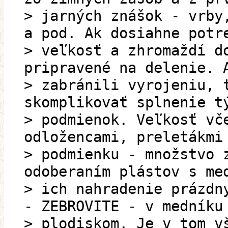
> jarných znášok - vrby
a pod. Ak dosiahne potr
> veľkosť a zhromaždí d
pripravené na delenie. 
> zabránili vyrojeniu, 
skomplikovať splnenie t
> podmienok. Veľkosť vč
odložencami, preletákmi
> podmienku - množstvo 
odoberaním plástov s me
> ich nahradenie prázdn
- ZEBROVITE - v medníku
> plodiskom. Je v tom v