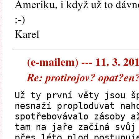
Ameriku, i když už to dávno
:-)
Karel
(e-mailem) --- 11. 3. 20
Re: protirojov? opat?en
Už ty první věty jsou š
nesnaží proploduvat nah
spotřebovávalo zásoby a
tam na jaře začíná svůj
přes léto plod postupuj