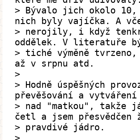
> Bývalo jich okolo 10,
nich byly vajíčka. A vč
> nerojily, i když tenk
oddělek. V literatuře b
> tiché výměně tvrzeno,
až v srpnu atd.
>
> Hodně úspěšných provo
převěšování a vytváření
> nad "matkou", takže j
četl a jsem přesvědčen 
> pravdivé jádro.
>