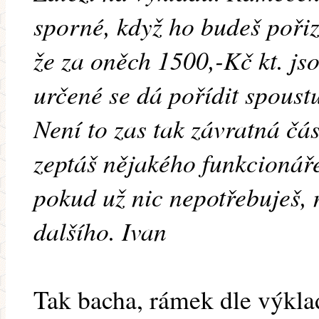
sporné, když ho budeš poři
že za oněch 1500,-Kč kt. j
určené se dá pořídit spoust
Není to zas tak závratná čá
zeptáš nějakého funkcionáře
pokud už nic nepotřebuješ, 
dalšího. Ivan
Tak bacha, rámek dle výklad