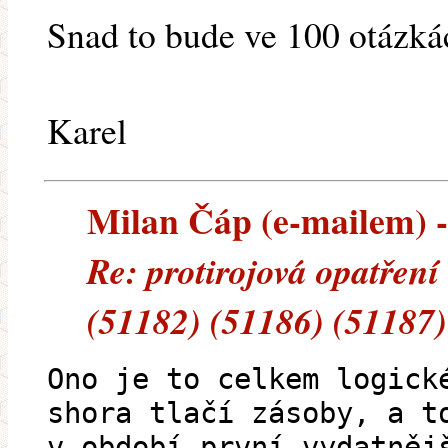
Snad to bude ve 100 otázká
Karel
Milan Čáp (e-mailem) --
Re: protirojová opatření
(51182) (51186) (51187)
Ono je to celkem logick
shora tlačí zásoby, a t
v období první vydatněj