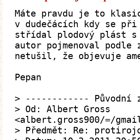
Máte pravdu je to klasi
v dudečácích kdy se při
střídal plodový plást s
autor pojmenoval podle 
netušil, že objevuje am
Pepan
> ------------ Původní 
> Od: Albert Gross
<albert.gross900/=/gmai
> Předmět: Re: protiroj