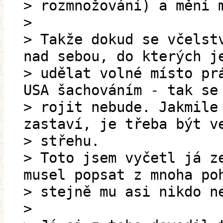
> rozmnožování) a mění 
>
> Takže dokud se včelst
nad sebou, do kterých j
> udělat volné místo pr
USA šachováním - tak se
> rojit nebude. Jakmile
zastaví, je třeba být v
> střehu.
> Toto jsem vyčetl já z
musel popsat z mnoha po
> stejně mu asi nikdo n
>