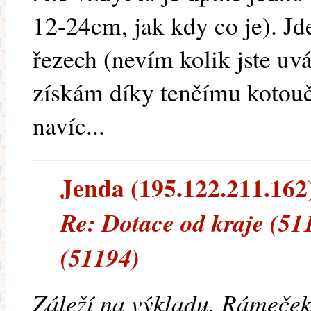
12-24cm, jak kdy co je). Jde
řezech (nevím kolik jste uvá
získám díky tenčímu kotouči
navíc...
Jenda (195.122.211.162) 
Re: Dotace od kraje (51
(51194)
Záleží na výkladu. Rámeček 