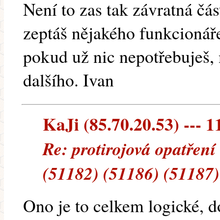
Není to zas tak závratná čá
zeptáš nějakého funkcionář
pokud už nic nepotřebuješ, 
dalšího. Ivan
KaJi (85.70.20.53) --- 1
Re: protirojová opatření
(51182) (51186) (51187)
Ono je to celkem logické, do