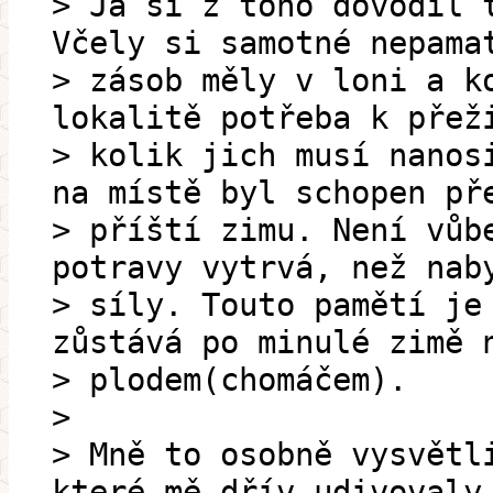
> Já si z toho dovodil 
Včely si samotné nepama
> zásob měly v loni a k
lokalitě potřeba k přež
> kolik jich musí nanos
na místě byl schopen př
> příští zimu. Není vůb
potravy vytrvá, než nab
> síly. Touto pamětí je
zůstává po minulé zimě 
> plodem(chomáčem).
>
> Mně to osobně vysvětl
které mě dřív udivovaly