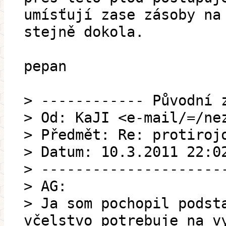
umísťují zase zásoby na
stejně dokola.
pepan
> ------------ Původní 
> Od: KaJI <e-mail/=/ne
> Předmět: Re: protiroj
> Datum: 10.3.2011 22:0
> ---------------------
> AG:
> Ja som pochopil podst
včelstvo potrebuje na v