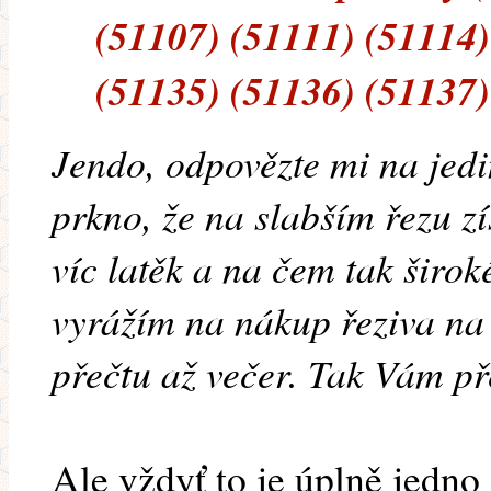
(51107) (51111) (51114)
(51135) (51136) (51137)
Jendo, odpovězte mi na jedi
prkno, že na slabším řezu zí
víc latěk a na čem tak širok
vyrážím na nákup řeziva na p
přečtu až večer. Tak Vám př
Ale vždyť to je úplně jedno