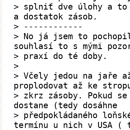
> splniť dve úlohy a to
a dostatok zásob.
> ------------
> No já jsem to pochopi
souhlasí to s mými pozo
> praxí do té doby.
>
> Včely jedou na jaře a
proplodovat až ke strop
> zkrz zásoby. Pokud se
dostane (tedy dosáhne
> předpokládaného loňsk
termínu u nich v USA ( 