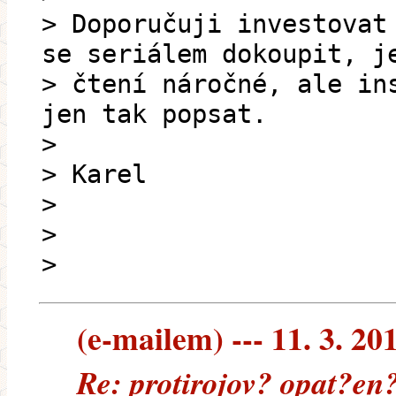
> Doporučuji investovat
se seriálem dokoupit, j
> čtení náročné, ale in
jen tak popsat.
>
> Karel
>
>
>
(e-mailem) --- 11. 3. 20
Re: protirojov? opat?en