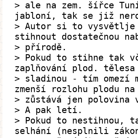
> ale na zem. šířce Tun
jabloní, tak se již ner
> Autor si to vysvětlje
stihnout dostatečnou na
> přírodě.
> Pokud to stihne tak v
zaplňování plod. tělesa
> sladinou - tím omezí 
zmenší rozlohu plodu na
> zůstává jen polovina 
> A pak letí.
> Pokud to nestihnou, t
selhání (nesplnili záko