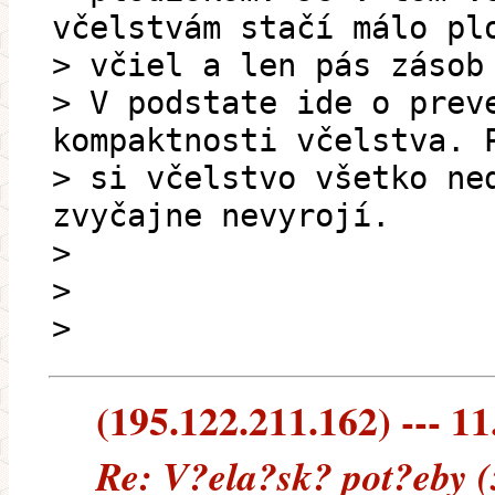
včelstvám stačí málo pl
> včiel a len pás zásob
> V podstate ide o prev
kompaktnosti včelstva. 
> si včelstvo všetko ne
zvyčajne nevyrojí.
>
>
>
(195.122.211.162) --- 11
Re: V?ela?sk? pot?eby (