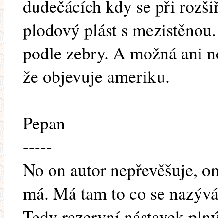
dudečácích kdy se při rozši
plodový plást s mezistěnou.
podle zebry. A možná ani ne
že objevuje ameriku.
Pepan
-----
No on autor nepřevěšuje, o
má. Má tam to co se nazýv
Tedy rezervní nástavek plný