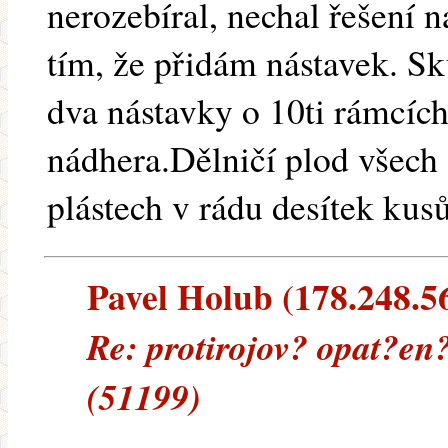
nerozebíral, nechal řešení n
tím, že přidám nástavek. Sk
dva nástavky o 10ti rámcích
nádhera.Dělničí plod všech 
plástech v rádu desítek kusů
Pavel Holub (178.248.56.
Re: protirojov? opat?en
(51199)