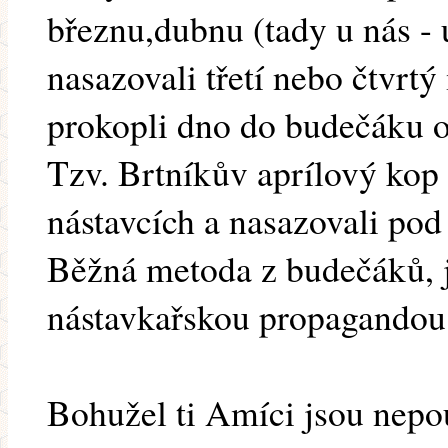
březnu,dubnu (tady u nás - 
nasazovali třetí nebo čtvrtý
prokopli dno do budečáku o
Tzv. Brtníkův aprílový kop 
nástavcích a nasazovali pod
Běžná metoda z budečáků, j
nástavkařskou propagandou
Bohužel ti Amíci jsou nepouč