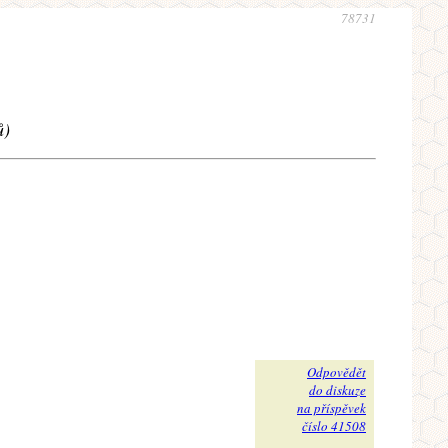
78731
ů)
Odpovědět
do diskuze
na příspěvek
číslo 41508