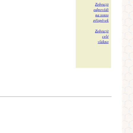
Zobrazit
odpovědi
na tento
příspěvek
Zobrazit
celé
vlákno