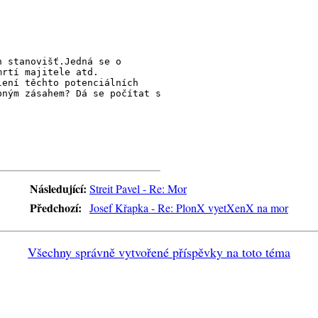
h stanovišť.Jedná se o
mrtí majitele atd.
lení těchto potenciálních
bným zásahem? Dá se počítat s
Následující:
Streit Pavel - Re: Mor
Předchozí:
Josef Křapka - Re: PlonX vyetXenX na mor
Všechny správně vytvořené příspěvky na toto téma