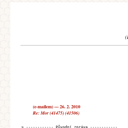
(
(e-mailem) --- 26. 2. 2010
Re: Mor (41475) (41506)
> ------------ Původní zpráva ------------