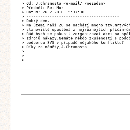
> Od: J.Chramosta <e-mail/=/nezadan>
> Předmět: Re: Mor
> Datum: 26.2.2010 15:37:30
> ----------------------------------------
> Dobrý den.
> Na území naší ZO se nachází mnoho tzv.mrtvýc
> stanoviště opuštěná z nejrůznějších příčin-ú
> Rád bych se pokusil zorganizovat akci na spá
> zdrojů nákazy.Nemáte někdo zkušenosti s podo
> podporou SVS v případě nějakého konfliktu?
> Díky za náměty,J.Chramosta
>
>
>