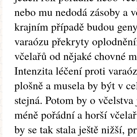
nebo mu nedodá zásoby a vč
krajním případě budou geny
varaózu překryty oplodnění
včelařů od nějaké chovné ma
Intenzita léčení proti varaó
plošně a musela by být v ce
stejná. Potom by o včelstva j
méně pořádní a horší včelaři
by se tak stala ještě nižší, 