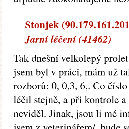
Stonjek (90.179.161.201)
Jarní léčení (41462)
Tak dnešní velkolepý prolet
jsem byl v práci, mám už t
rozborů: 0, 0,3, 6,. Co čísl
léčil stejně, a při kontrole 
neviděl. Jinak, jsou li mé 
jsem z veterinářem/, bude s