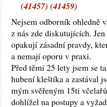
(41457) (41459)
Nejsem odborník ohledně va
z nás zde diskutujících. Jen
opakují zásadní pravdy, kte
a nemají oporu v praxi.
Před těmi 25 lety jsem se t
hubení kleštíka a zastával j
mým svěřeným 15ti včelař
dohlížel na postupy a vyžad