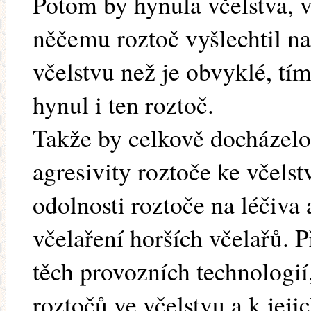
Potom by hynula včelstva, v
něčemu roztoč vyšlechtil na
včelstvu než je obvyklé, tím 
hynul i ten roztoč.
Takže by celkově docházelo
agresivity roztoče ke včels
odolnosti roztoče na léčiva
včelaření horších včelařů. P
těch provozních technologií
roztočů ve včelstvu a k jeji