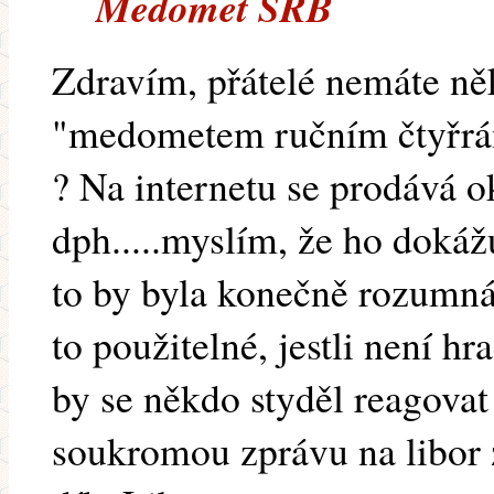
Medomet SRB
Zdravím, přátelé nemáte ně
"medometem ručním čtyř
? Na internetu se prodává o
dph.....myslím, že ho dokážu
to by byla konečně rozumná c
to použitelné, jestli není hr
by se někdo styděl reagovat
soukromou zprávu na libor