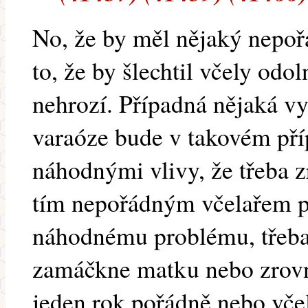
No, že by měl nějaký nepoř
to, že by šlechtil včely odo
nehrozí. Případná nějaká vy
varaóze bude v takovém pří
náhodnými vlivy, že třeba z
tím nepořádným včelařem 
náhodnému problému, třeba 
zamáčkne matku nebo zrovna
jeden rok pořádně nebo včel