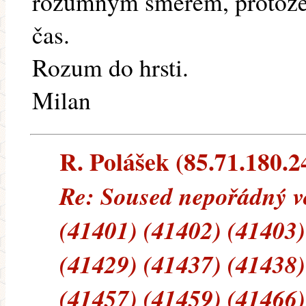
rozumným směrem, protože
čas.
Rozum do hrsti.
Milan
R. Polášek (85.71.180.24
Re: Soused nepořádný vč
(41401) (41402) (41403)
(41429) (41437) (41438)
(41457) (41459) (41466)