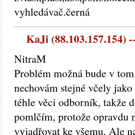
vyhledávač.černá
KaJi (88.103.157.154) --
NitraM
Problém možná bude v tom, 
nechovám stejné včely jako 
téhle věci odborník, takže dá
pomlčím, protože opravdu n
vyjadřovat ke všemu. Ale na