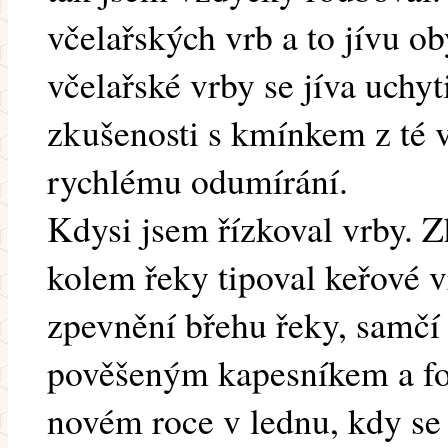
včelařských vrb a to jívu ob
včelařské vrby se jíva uchy
zkušenosti s kmínkem z té v
rychlému odumírání.
Kdysi jsem řízkoval vrby. 
kolem řeky tipoval keřové 
zpevnění břehu řeky, samčí 
pověšeným kapesníkem a fot
novém roce v lednu, kdy se 