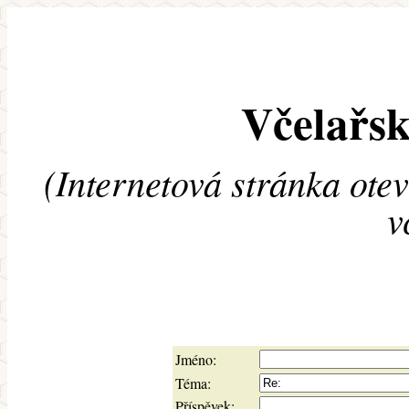
Včelařsk
(Internetová stránka ote
v
Jméno:
Téma:
Příspěvek: