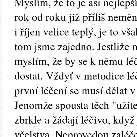
Myslím, že to je asi nejlepš
rok od roku již příliš nemě
i říjen velice teplý, je to v
tom jsme zajedno. Jestliže n
myslím, že by se k němu lé
dostat. Vždyť v metodice lé
první léčení se musí dělat v
Jenomže spousta těch "užite
zbrkle a žádají léčivo, když
včelstva. Neprovedou zaléč