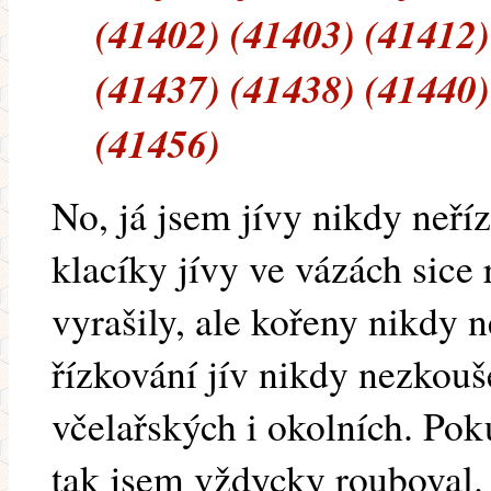
(41402) (41403) (41412)
(41437) (41438) (41440)
(41456)
No, já jsem jívy nikdy neříz
klacíky jívy ve vázách sice 
vyrašily, ale kořeny nikdy n
řízkování jív nikdy nezkouše
včelařských i okolních. Pok
tak jsem vždycky rouboval. 