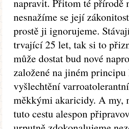
napravit. Přitom té přírodě
nesnažíme se její zákonitos
prostě ji ignorujeme. Stávaj
trvající 25 let, tak si to př
může dostat bud nové napro
založené na jiném principu 
vyšlechtění varroatolerantn
měkkými akaricidy. A my, 
tuto cestu alespon připravova
urputně zdokonalujeme nez