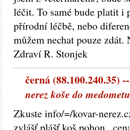
léčit. To samé bude platit i
přírodní léčbě, nebo difere
můžem nechat pouze zdát. N
Zdraví R. Stonjek
černá (88.100.240.35) --
nerez koše do medomet
Zkuste info/=/kovar-nerez.c
zvlášť,plášť,koš,pohon...ce