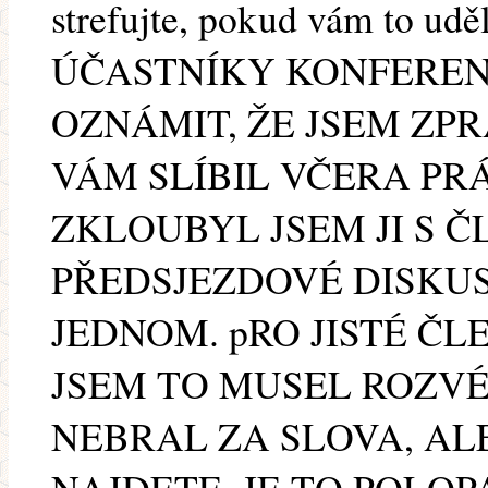
strefujte, pokud vám to u
ÚČASTNÍKY KONFEREN
OZNÁMIT, ŽE JSEM ZP
VÁM SLÍBIL VČERA PR
ZKLOUBYL JSEM JI S 
PŘEDSJEZDOVÉ DISKUSI
JEDNOM. pRO JISTÉ Č
JSEM TO MUSEL ROZVÉ
NEBRAL ZA SLOVA, ALE