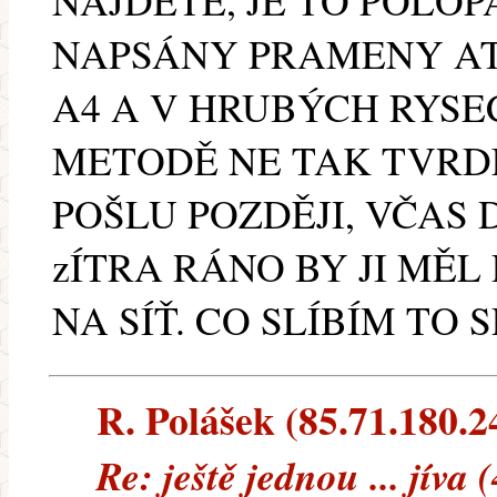
NAJDETE, JE TO POLOP
NAPSÁNY PRAMENY ATD
A4 A V HRUBÝCH RYSE
METODĚ NE TAK TVRDÉ
POŠLU POZDĚJI, VČAS
zÍTRA RÁNO BY JI MĚL
NA SÍŤ. CO SLÍBÍM TO 
R. Polášek (85.71.180.24
Re: ještě jednou ... jíva