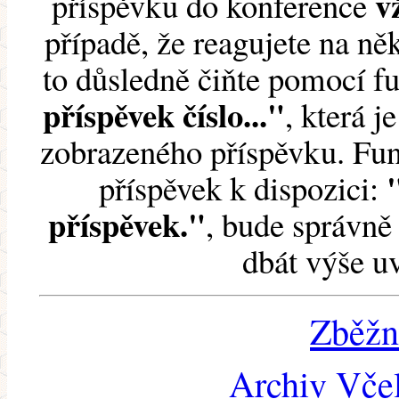
v
příspěvku do konference
případě, že reagujete na něk
to důsledně čiňte pomocí 
příspěvek číslo..."
, která j
zobrazeného příspěvku. Fun
příspěvek k dispozici:
příspěvek."
, bude správně 
dbát výše u
Zběžn
Archiv Včel