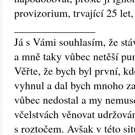
provizorium, trvající 25 let,
_______________
Já s Vámi souhlasím, že stá
a mně taky vůbec netěší pu
Věřte, že bych byl první, k
vyhnul a dal bych mnoho za
vůbec nedostal a my nemuse
včelstvách věnovat udržová
s roztočem. Avšak v této si