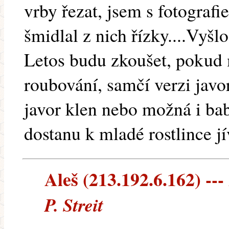
vrby řezat, jsem s fotografi
šmidlal z nich řízky....Vyšlo
Letos budu zkoušet, pokud 
roubování, samčí verzi javo
javor klen nebo možná i ba
dostanu k mladé rostlince jí
Aleš (213.192.6.162) ---
P. Streit