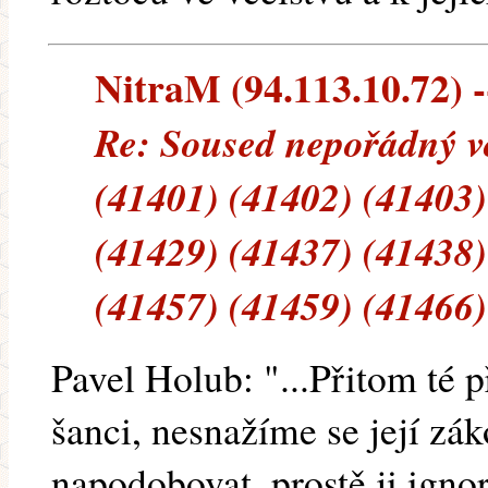
NitraM (94.113.10.72) --
Re: Soused nepořádný vč
(41401) (41402) (41403)
(41429) (41437) (41438)
(41457) (41459) (41466)
Pavel Holub: "...Přitom té
šanci, nesnažíme se její zák
napodobovat, prostě ji ignor