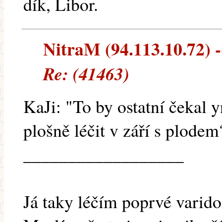
dík, Libor.
NitraM (94.113.10.72) --
Re: (41463)
KaJi: "To by ostatní čekal
plošně léčit v září s plodem
__________________
Já taky léčím poprvé varido