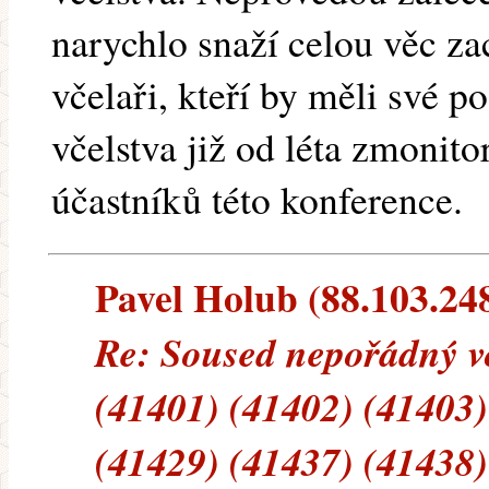
narychlo snaží celou věc za
včelaři, kteří by měli své 
včelstva již od léta zmonit
účastníků této konference.
Pavel Holub (88.103.248.
Re: Soused nepořádný vč
(41401) (41402) (41403)
(41429) (41437) (41438)