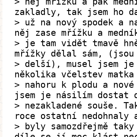
> něj mřížku a pak medn
zakladly, tak jsem ho d
> už na nový spodek a n
něj zase mřížku a mední
> je tam vidět tmavě hn
mřížky dělal sám, (jsou
> delší), musel jsem je
několika včelstev matka
> nahoru k plodu a nové
jsem je násilím dostat 
> nezakladené souše. Ta
roce ostatní nedohnaly 
> byly samozdřejmě taky
díle se jí moc klást ne