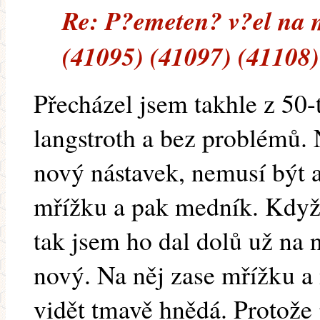
Re: P?emeten? v?el na 
(41095) (41097) (41108)
Přecházel jsem takhle z 50-
langstroth a bez problémů. 
nový nástavek, nemusí být 
mřížku a pak medník. Když 
tak jsem ho dal dolů už na 
nový. Na něj zase mřížku a
vidět tmavě hnědá. Protože 