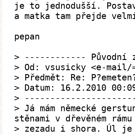
je to jednodušší. Posta
a matka tam přejde velm
pepan
> ------------ Původní 
> Od: vsusicky <e-mail/
> Předmět: Re: P?emeten
> Datum: 16.2.2010 00:0
> ---------------------
> Já mám německé gerstu
stěnami v dřevěném rámu
> zezadu i shora. Úl je