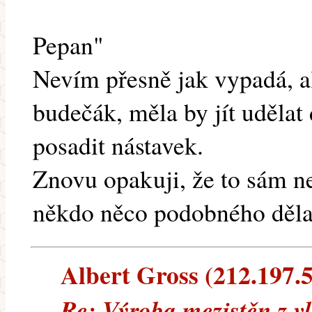
Pepan"
Nevím přesně jak vypadá, al
budečák, měla by jít udělat 
posadit nástavek.
Znovu opakuji, že to sám
někdo něco podobného dělal
Albert Gross (212.197.5.
Re: Výroba mezistěn z v