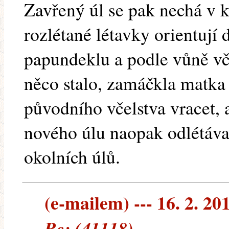
Zavřený úl se pak nechá v kl
rozlétané létavky orientují
papundeklu a podle vůně vč
něco stalo, zamáčkla matka
původního včelstva vracet, 
nového úlu naopak odlétáva
okolních úlů.
(e-mailem) --- 16. 2. 20
Re: (41118)