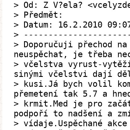
> Od: Z V?ela? <vcelyzd
> Předmět:
> Datum: 16.2.2010 09:0
> ---------------------
> Doporučuji přechod na
neuspěchat, je třeba ne
> včelstva vyrust-vytěž
sinými včelstvi dají dě
> kusi.Já bych volil ko
přemetení tak 5.7 a hne
> krmit.Med je pro začá
podpoří to nadšení a zm
> vídaje.Uspěchané akce