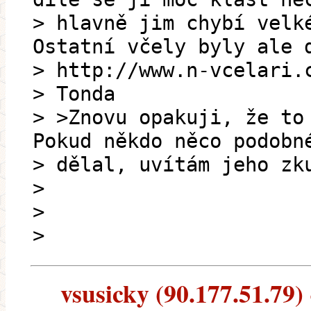
> hlavně jim chybí velk
Ostatní včely byly ale 
> http://www.n-vcelari.
> Tonda
> >Znovu opakuji, že to
Pokud někdo něco podobn
> dělal, uvítám jeho zk
>
>
>
vsusicky (90.177.51.79) 