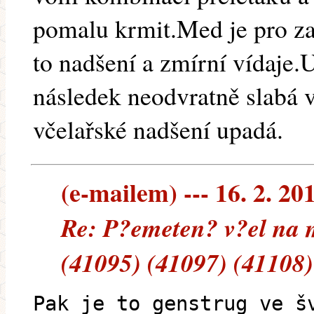
pomalu krmit.Med je pro za
to nadšení a zmírní vídaje.
následek neodvratně slabá 
včelařské nadšení upadá.
(e-mailem) --- 16. 2. 20
Re: P?emeten? v?el na 
(41095) (41097) (41108)
Pak je to genstrug ve š