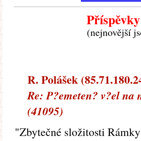
Příspěvky
(nejnovější j
R. Polášek (85.71.180.24
Re: P?emeten? v?el na 
(41095)
"Zbytečné složitosti Rámky