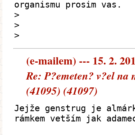
organismu prosim vas.
>
>
>
(e-mailem) --- 15. 2. 20
Re: P?emeten? v?el na 
(41095) (41097)
Jejže genstrug je almár
rámkem vetším jak adame