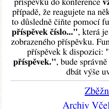
v
příspěvku do konference
případě, že reagujete na něk
to důsledně čiňte pomocí 
příspěvek číslo..."
, která j
zobrazeného příspěvku. Fun
příspěvek k dispozici:
příspěvek."
, bude správně 
dbát výše u
Zběžn
Archiv Včel