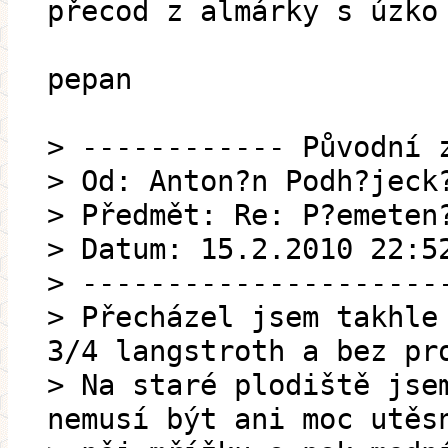
přecod z almárky s úzko
pepan
> ------------ Původní 
> Od: Anton?n Podh?jeck
> Předmět: Re: P?emeten
> Datum: 15.2.2010 22:5
> ---------------------
> Přecházel jsem takhle
3/4 langstroth a bez pr
> Na staré plodiště jse
nemusí být ani moc utěs