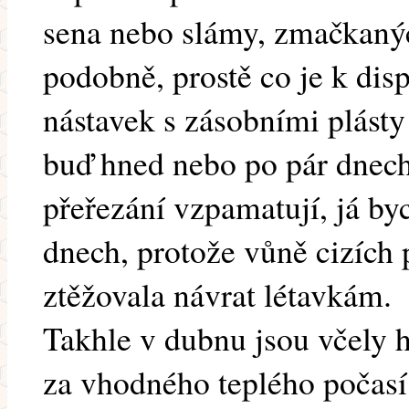
sena nebo slámy, zmačkanýc
podobně, prostě co je k disp
nástavek s zásobními plást
buď hned nebo po pár dnech
přeřezání vzpamatují, já by
dnech, protože vůně cizích 
ztěžovala návrat létavkám.
Takhle v dubnu jsou včely h
za vhodného teplého počasí d