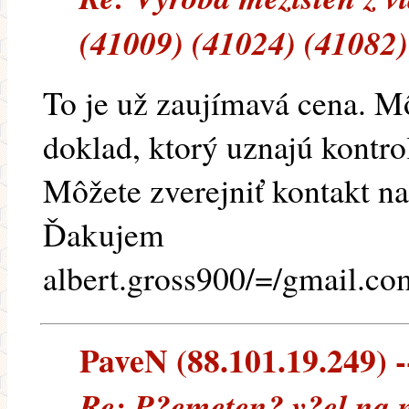
(41009) (41024) (41082)
To je už zaujímavá cena. M
doklad, ktorý uznajú kontro
Môžete zverejniť kontakt n
Ďakujem
albert.gross900/=/gmail.co
PaveN (88.101.19.249) --
Re: P?emeten? v?el na 