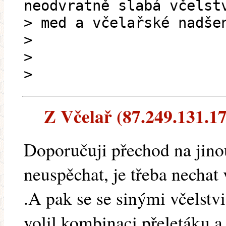
neodvratně slabá včelst
> med a včelařské nadše
>
>
>
Z Včelař (87.249.131.173
Doporučuji přechod na jin
neuspěchat, je třeba nechat
.A pak se se sinými včelstvi
volil kombinaci přeletáku a