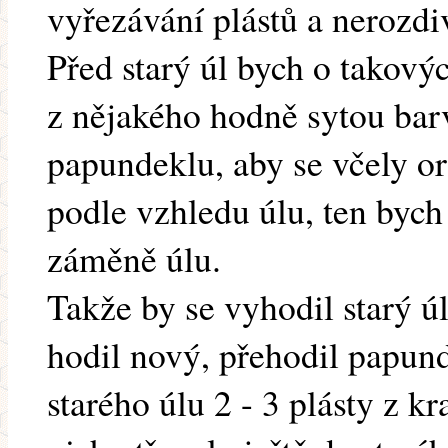
vyřezávání plástů a nerozdiv
Před starý úl bych o takovýc
z nějakého hodně sytou ba
papundeklu, aby se včely or
podle vzhledu úlu, ten bych
záměně úlu.
Takže by se vyhodil starý ú
hodil nový, přehodil papund
starého úlu 2 - 3 plásty z k