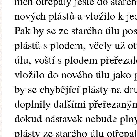
nich otřepaly ještě do staré
nových plástů a vložilo k j
Pak by se ze starého úlu pos
plástů s plodem, včely už o
úlu, voští s plodem přeřeza
vložilo do nového úlu jako
by se chybějící plásty na d
doplnily dalšími přeřezaným
dokud nástavek nebude plný
plásty ze starého úlu otřepa