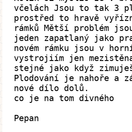
včelách Jsou to tak 3 p
prostřed to hravě vyříz
rámků Mětší problém jso
jeden zapatlaný jako pr
novém rámku jsou v horn
vystrojiím jen mezistěn
stejné jako když zimuje
Plodování je nahoře a z
nové dílo dolů.
co je na tom divného
Pepan