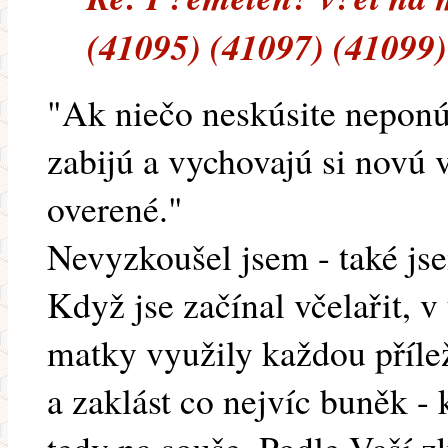
(41095) (41097) (41099)
"Ak niečo neskúsite neponú
zabijú a vychovajú si novú
overené."
Nevyzkoušel jsem - také jse
Když jse začínal včelařit, v
matky využily každou přílež
a zaklást co nejvíc buněk - 