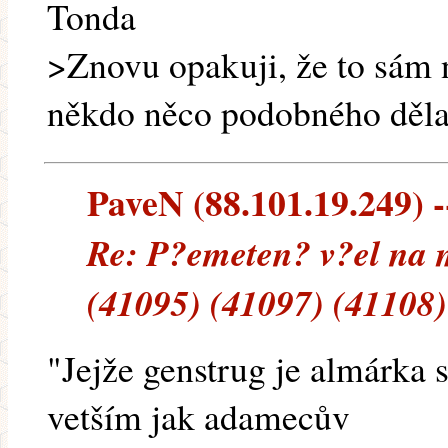
Tonda
>Znovu opakuji, že to sá
někdo něco podobného dělal
PaveN (88.101.19.249) --
Re: P?emeten? v?el na 
(41095) (41097) (41108)
"Jejže genstrug je almárk
vetším jak adamecův