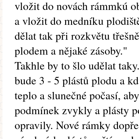
vložit do novách rámmkú ob
a vložit do medníku plodišt
dělat tak při rozkvětu třeš
plodem a nějaké zásoby."
Takhle by to šlo udělat tak
bude 3 - 5 plástů plodu a k
teplo a slunečné počasí, aby
podmínek zvykly a plásty p
opravily. Nové rámky dopře