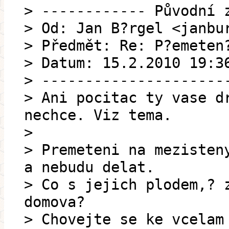
> ------------ Původní 
> Od: Jan B?rgel <janbu
> Předmět: Re: P?emeten
> Datum: 15.2.2010 19:3
> ---------------------
> Ani pocitac ty vase d
nechce. Viz tema.
>
> Premeteni na mezisten
a nebudu delat.
> Co s jejich plodem,? 
domova?
> Chovejte se ke vcelam