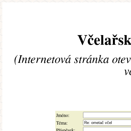
Včelařsk
(Internetová stránka ote
v
Jméno:
Téma:
Příspěvek: