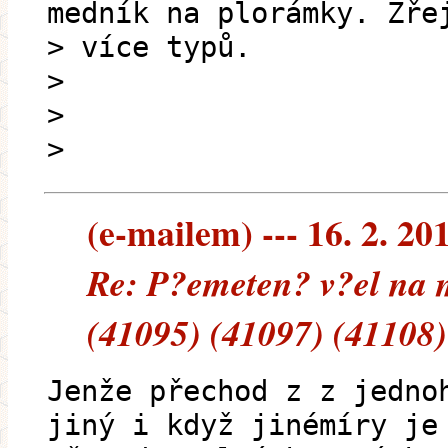
medník na plorámky. Zře
> více typů.
>
>
>
(e-mailem) --- 16. 2. 20
Re: P?emeten? v?el na 
(41095) (41097) (41108)
Jenže přechod z z jedno
jiný i když jinémíry je