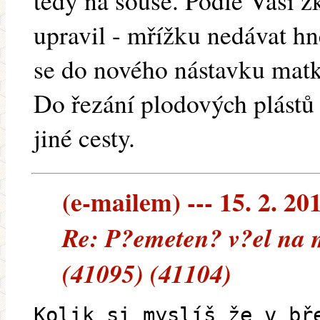
tedy na souše. Podle Vaší 
upravil - mřížku nedávat hn
se do nového nástavku mat
Do řezání plodových plástů
jiné cesty.
(e-mailem) --- 15. 2. 20
Re: P?emeten? v?el na 
(41095) (41104)
Kolik si myslíš že v bř