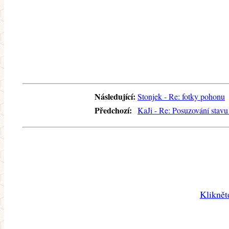
Následující:
Stonjek - Re: fotky pohonu
Předchozí:
KaJi - Re: Posuzování stavu
Kliknět