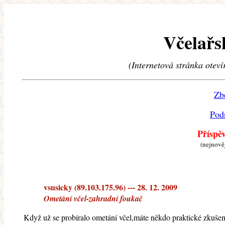
Včelařs
(Internetová stránka oteví
Zb
Pod
Příspě
(nejnově
vsusicky (89.103.175.96) --- 28. 12. 2009
Ometání včel-zahradní foukač
Když už se probíralo ometání včel,máte někdo praktické zkuše