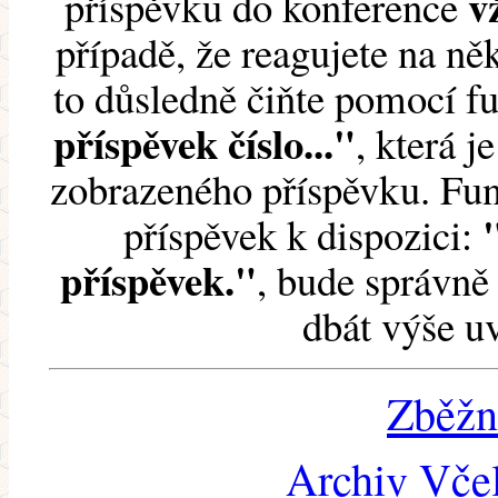
v
příspěvku do konference
případě, že reagujete na něk
to důsledně čiňte pomocí 
příspěvek číslo..."
, která j
zobrazeného příspěvku. Fun
příspěvek k dispozici:
příspěvek."
, bude správně 
dbát výše u
Zběžn
Archiv Včel