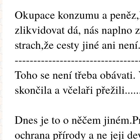
Okupace konzumu a peněz,l
zlikvidovat dá, nás naplno 
strach,že cesty jiné ani není
---------------------------------
Toho se není třeba obávati. 
skončila a včelaři přežili.....
Dnes je to o něčem jiném.Pr
ochrana přírody a ne jeji d