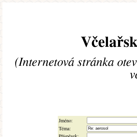
Včelařsk
(Internetová stránka ote
v
Jméno:
Téma:
Příspěvek: