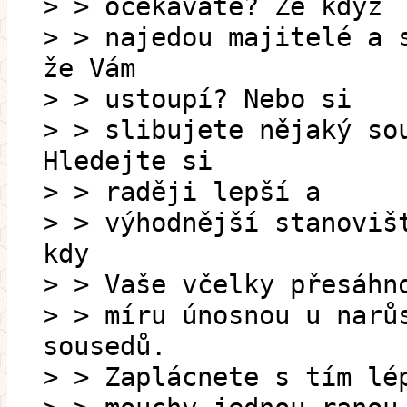
> > očekáváte? Že když
> > najedou majitelé a 
že Vám
> > ustoupí? Nebo si
> > slibujete nějaký so
Hledejte si
> > raději lepší a
> > výhodnější stanoviš
kdy
> > Vaše včelky přesáhn
> > míru únosnou u narů
sousedů.
> > Zaplácnete s tím lé