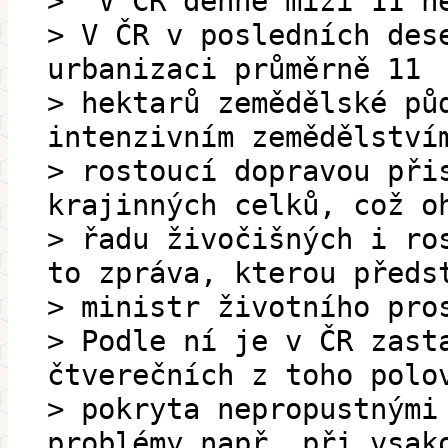
> "V ČR denně mizí 11 h
> V ČR v posledních des
urbanizaci průměrně 11
> hektarů zemědělské pů
intenzivním zemědělství
> rostoucí dopravou při
krajinných celků, což o
> řadu živočišných i ro
to zpráva, kterou předs
> ministr životního pro
> Podle ní je v ČR zast
čtverečních z toho polo
> pokryta nepropustnými
problémy např. při vsak