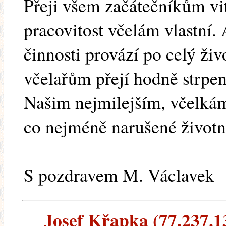
Přeji všem začátečníkům vit
pracovitost včelám vlastní. 
činnosti provází po celý ž
včelařům přejí hodně strpen
Našim nejmilejším, včelkám, 
co nejméně narušené životní
S pozdravem M. Václavek
Josef Křapka (77.237.13