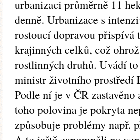
urbanizaci průměrně 11 he
denně. Urbanizace s intenz
rostoucí dopravou přispívá 
krajinných celků, což ohrož
rostlinných druhů. Uvádí to 
ministr životního prostředí
Podle ní je v ČR zastavěno 
toho polovina je pokryta n
způsobuje problémy např. p
A to ještě zapomněli na vzni