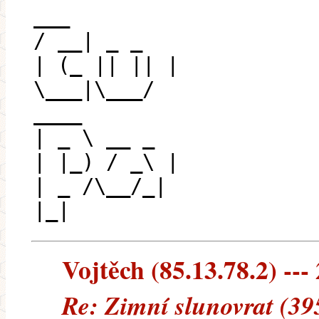
___
/ __| _ _
| (_ || || |
\___|\___/
____
| _ \ __ _
| |_) / _\ |
| _ /\__/_|
|_|
Vojtěch (85.13.78.2) ---
Re: Zimní slunovrat (39