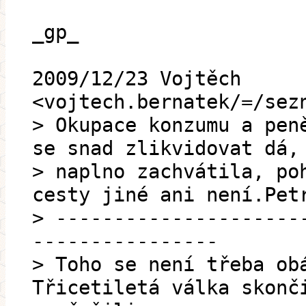
_gp_
2009/12/23 Vojtěch
<vojtech.bernatek/=/sez
> Okupace konzumu a pen
se snad zlikvidovat dá,
> naplno zachvátila, po
cesty jiné ani není.Pet
> ---------------------
----------------
> Toho se není třeba ob
Třicetiletá válka skonč