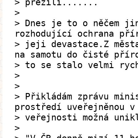
> přežili.......
>
> Dnes je to o něčem ji
rozhodující ochrana pří
> jeji devastace.Z měst
na samotu do čisté přír
> to se stalo velmi ryc
>
>
> Přikládám zprávu mini
prostředí uveřejněnou v
> veřejnosti možná unik
>