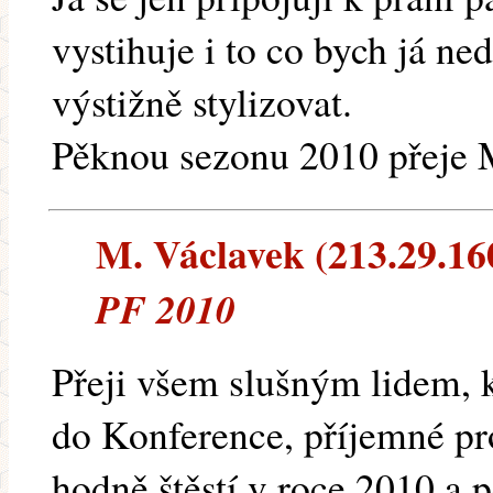
vystihuje i to co bych já ne
výstižně stylizovat.
Pěknou sezonu 2010 přeje 
M. Václavek (213.29.160
PF 2010
Přeji všem slušným lidem, k
do Konference, příjemné pro
hodně štěstí v roce 2010 a 