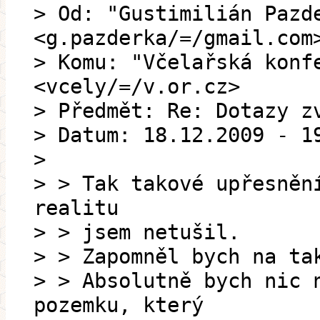
> Od: "Gustimilián Pazd
<g.pazderka/=/gmail.com
> Komu: "Včelařská konf
<vcely/=/v.or.cz>
> Předmět: Re: Dotazy z
> Datum: 18.12.2009 - 1
>
> > Tak takové upřesněn
realitu
> > jsem netušil.
> > Zapomněl bych na ta
> > Absolutně bych nic 
pozemku, který