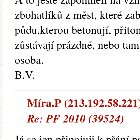
zbohatlíků z měst, které za
půdu,kterou betonují, přit
zůstávají prázdné, nebo tam
osoba.
B.V.
Míra.P (213.192.58.221) 
Re: PF 2010 (39524)
Já se jen připojuji k přání 