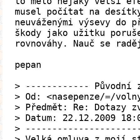
to mělo nějaký větší ef
musel počítat na desítk
neuváženými výsevy do p
škody jako užitku poruš
rovnováhy. Nauč se radě
pepan
> ------------ Původní 
> Od: <nasepenze/=/voln
> Předmět: Re: Dotazy z
> Datum: 22.12.2009 18:
> ---------------------
> Velká omluva z mojí s