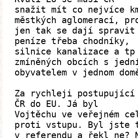
snažit mít co nejvíce k
městkých aglomerací, pr
jen tak se dají spravit
peníze třeba chodníky,
silnice kanalizace a tp
zmíněných obcích s jedn
obyvatelem v jednom dom
Za rychleji postupující
ČR do EU. Já byl
Vojtěchu ve veřejném ce
proti vstupu. Byl jste 
v referendu a řekl ne? 