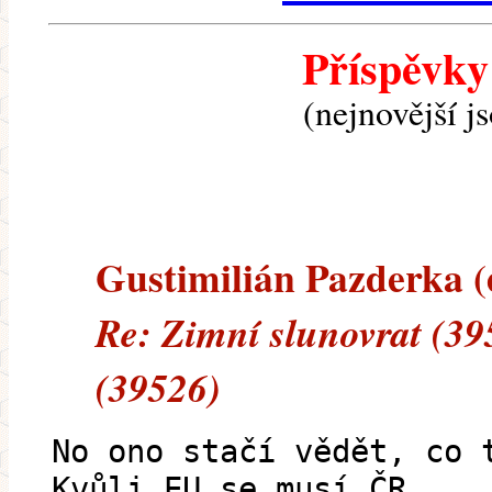
Příspěvky
(nejnovější j
Gustimilián Pazderka (e
Re: Zimní slunovrat (39
(39526)
No ono stačí vědět, co 
Kvůli EU se musí ČR