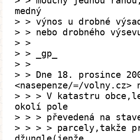
> > mouchy jednou ranou
medný
> > výnos u drobné výsa
> > nebo drobného výsev
> >
> > _gp_
> >
> > Dne 18. prosince 20
<nasepenze/=/volny.cz> 
> > > V katastru obce,l
okolí pole
> > > převedená na stav
> > > > parcely,takže p
džungle(jenže