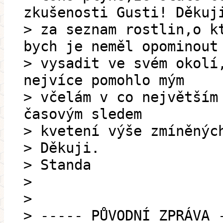
zkušenosti Gusti! Děkuj
> za seznam rostlin,o k
bych je neměl opominout
> vysadit ve svém okolí
nejvíce pomohlo mým
> včelám v co největším
časovým sledem
> kvetení výše zmíněnýc
> Děkuji.
> Standa
>
>
> ----- PŮVODNÍ ZPRÁVA 