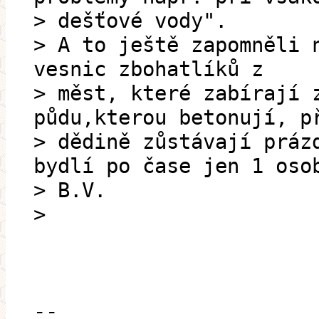
> dešťové vody".
> A to ještě zapomněli 
vesnic zbohatlíků z
> měst, které zabírají 
půdu,kterou betonují, p
> dědině zůstávají práz
bydlí po čase jen 1 oso
> B.V.
>
--