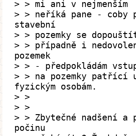
> > mi ani v nejmenším
> > neříká pane - coby 
stavební
> > pozemky se dopouští
> > případně i nedovole
pozemek
> > - předpokládám vstu
> > na pozemky patřící 
fyzickým osobám.
> >
> >
> > Zbytečné nadšení a 
počinu