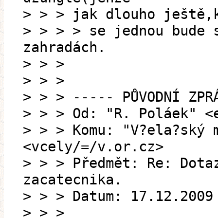
> > > jak dlouho ještě,
> > > > se jednou bude 
zahradách.
> > >
> > >
> > > ----- PŮVODNÍ ZPR
> > > Od: "R. Poláek" <
> > > Komu: "V?ela?ský 
<vcely/=/v.or.cz>
> > > Předmět: Re: Dota
zacatecnika.
> > > Datum: 17.12.2009
> > >