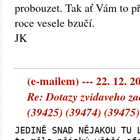
probouzet. Tak ať Vám to př
roce vesele bzučí.
JK
(e-mailem) --- 22. 12. 2
Re: Dotazy zvidaveho za
(39425) (39474) (39475)
JEDINĚ SNAD NĚJAKOU TU 