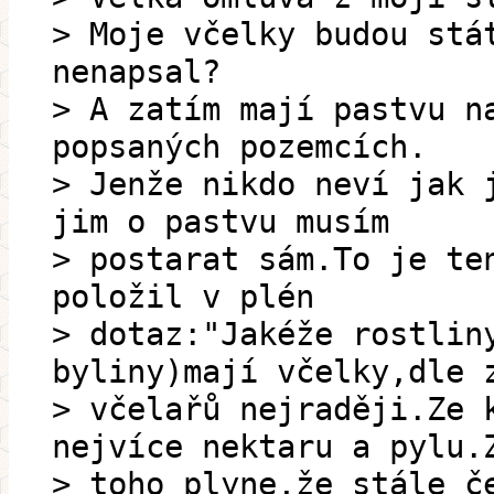
> Moje včelky budou stá
nenapsal?
> A zatím mají pastvu n
popsaných pozemcích.
> Jenže nikdo neví jak 
jim o pastvu musím
> postarat sám.To je te
položil v plén
> dotaz:"Jakéže rostlin
byliny)mají včelky,dle 
> včelařů nejraději.Ze 
nejvíce nektaru a pylu.
> toho plyne,že stále č