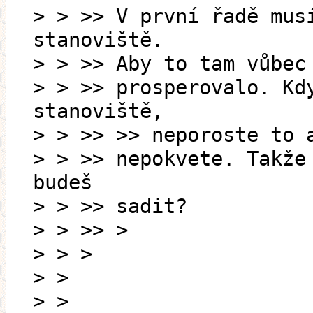
> > >> V první řadě mus
stanoviště.
> > >> Aby to tam vůbec
> > >> prosperovalo. Kd
stanoviště,
> > >> >> neporoste to 
> > >> nepokvete. Takže
budeš
> > >> sadit?
> > >> >
> > >
> >
> >