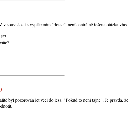
v souvislosti s vyplácením "dotací" není centrálně řešena otázka vho
LE?
váte?
3)
itě byl pozorován let včel do lesa. "Pokud to není tajné". Je pravda, ž
dnotit.