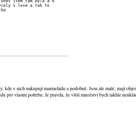
 Dnes jsem tam byla a o
vcely v lese a tak to
tka
, kde v nich nakupují marmeládu a podobně. Jsou ale malé, mají objem
du pro vlastní potřebu. Je pravda, že vštší množství bych takhle neuklá