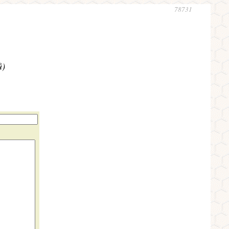
78731
ů)