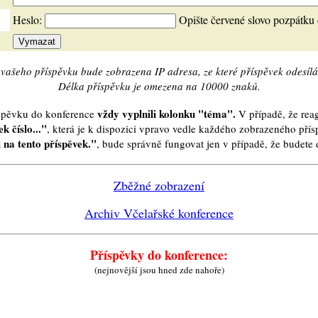
Heslo:
Opište červené slovo pozpátku
vašeho příspěvku bude zobrazena IP adresa, ze které příspěvek odesílá
Délka příspěvku je omezena na 10000 znaků.
vždy vyplnili kolonku "téma".
íspěvku do konference
V případě, že reag
k číslo..."
, která je k dispozici vpravo vedle každého zobrazeného pří
 na tento příspěvek."
, bude správně fungovat jen v případě, že budet
Zběžné zobrazení
Archiv Včelařské konference
Příspěvky do konference:
(nejnovější jsou hned zde nahoře)