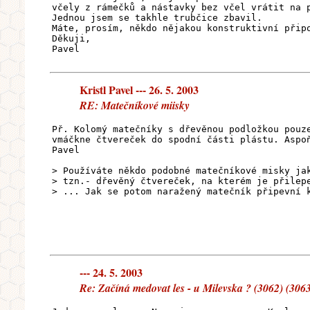
včely z rámečků a nástavky bez včel vrátit na 
Jednou jsem se takhle trubčice zbavil.
Máte, prosím, někdo nějakou konstruktivní přip
Děkuji,
Pavel
Kristl Pavel --- 26. 5. 2003
RE: Matečníkové miisky
Př. Kolomý matečníky s dřevěnou podložkou pouz
vmáčkne čtvereček do spodní části plástu. Aspo
Pavel
> Používáte někdo podobné matečníkové misky ja
> tzn.- dřevěný čtvereček, na kterém je přilep
> ... Jak se potom naražený matečník připevní 
--- 24. 5. 2003
Re: Začíná medovat les - u Milevska ? (3062) (3063