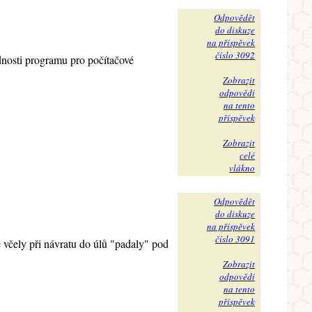
Odpovědět
do diskuze
na příspěvek
číslo 3092
dnosti programu pro počítačové
Zobrazit
odpovědi
na tento
příspěvek
Zobrazit
celé
vlákno
Odpovědět
do diskuze
na příspěvek
číslo 3091
e včely při návratu do úlů "padaly" pod
Zobrazit
odpovědi
na tento
příspěvek