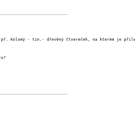
 př. Kolomý - tzn.- dřevěný čtvereček, na kterém je přil
tu?