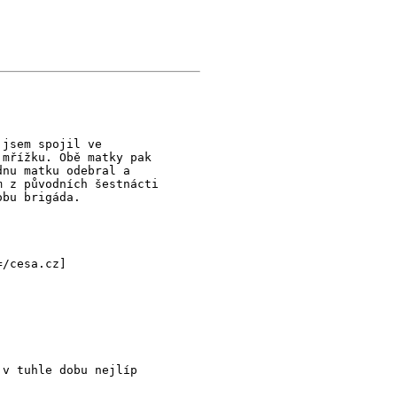
 jsem spojil ve
 mřížku. Obě matky pak
dnu matku odebral a
m z původních šestnácti
obu brigáda.
=/cesa.cz]
 v tuhle dobu nejlíp