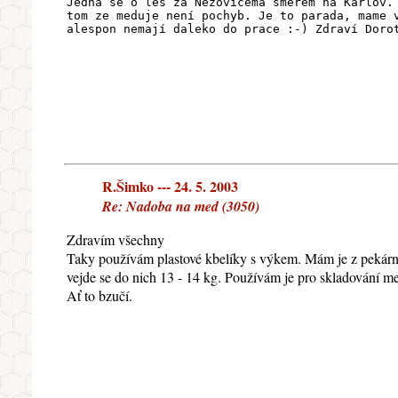
Jedna se o les za Nezovicema smerem na Karlov.
tom ze meduje není pochyb. Je to parada, mame 
alespon nemají daleko do prace :-) Zdraví Doro
R.Šimko --- 24. 5. 2003
Re: Nadoba na med (3050)
Zdravím všechny
Taky používám plastové kbelíky s výkem. Mám je z pekárny
vejde se do nich 13 - 14 kg. Používám je pro skladování me
Ať to bzučí.