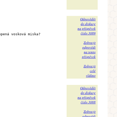
Odpovědět
do diskuze
na příspěvek
číslo 3089
epená vosková miska?
Zobrazit
odpovědi
na tento
příspěvek
Zobrazit
celé
vlákno
Odpovědět
do diskuze
na příspěvek
číslo 3088
Zobrazit
odpovědi