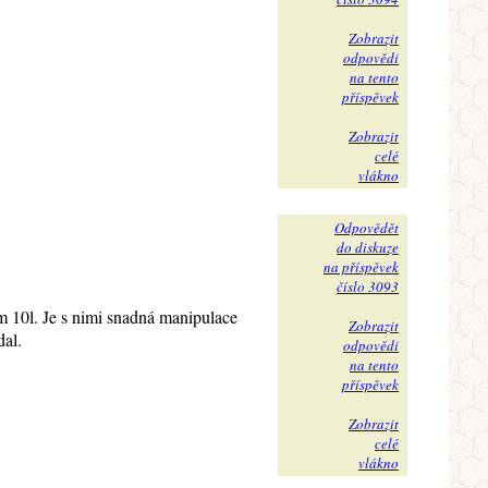
Zobrazit
odpovědi
na tento
příspěvek
Zobrazit
celé
vlákno
Odpovědět
do diskuze
na příspěvek
číslo 3093
 10l. Je s nimi snadná manipulace
Zobrazit
dal.
odpovědi
na tento
příspěvek
Zobrazit
celé
vlákno