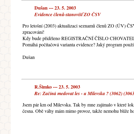
Dušan --- 23. 5. 2003
Evidence členů-stanovišť ZO ČSV
Pro letošní (2003) aktualizaci seznamů členů ZO (ÚV) ČSV 
zpracování!
Kdy bude přiděleno REGISTRAČNÍ ČÍSLO CHOVATE
Pomáhá počítačová varianta evidence? Jaký program použí
Dušan
R.Šimko --- 23. 5. 2003
Re: Začíná medovat les - u Milevska ? (3062) (306
Jsem pár km od Milevska. Tak by mne zajímalo v které lokal
česna. Obě váhy mám mimo provoz, takže nemohu blíže ho