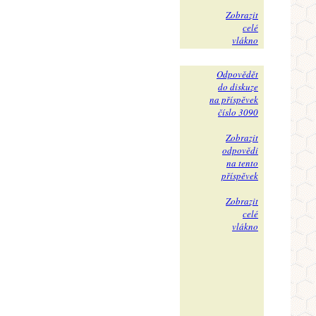
Zobrazit
celé
vlákno
Odpovědět
do diskuze
na příspěvek
číslo 3090
Zobrazit
odpovědi
na tento
příspěvek
Zobrazit
celé
vlákno