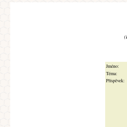
(
Jméno:
Téma:
Příspěvek: