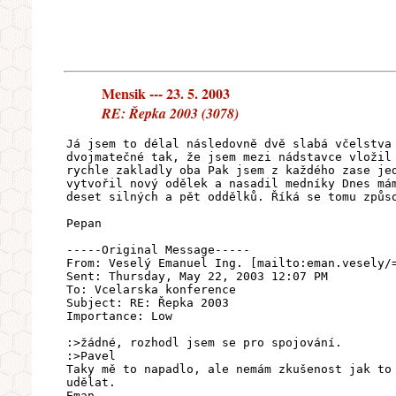
Mensik --- 23. 5. 2003
RE: Řepka 2003 (3078)
Já jsem to délal následovně dvě slabá včelstva
dvojmatečné tak, že jsem mezi nádstavce vložil
rychle zakladly oba Pak jsem z každého zase je
vytvořil nový odělek a nasadil medníky Dnes má
deset silných a pět oddělků. Říká se tomu způs
Pepan
-----Original Message-----
From: Veselý Emanuel Ing. [mailto:eman.vesely/
Sent: Thursday, May 22, 2003 12:07 PM
To: Vcelarska konference
Subject: RE: Řepka 2003
Importance: Low
:>žádné, rozhodl jsem se pro spojování.
:>Pavel
Taky mě to napadlo, ale nemám zkušenost jak to
udělat.
Eman