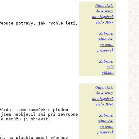
Odpovědět
do diskuze
na příspěvek
číslo 3097
řebuje potravy, jak rychle letí,
Zobrazit
odpovědi
na tento
příspěvek
Zobrazit
celé
vlákno
Odpovědět
do diskuze
na příspěvek
číslo 3096
Přidal jsem rámeček s plodem
 jsem neobjevil ani při zevrubné
Zobrazit
le nemůžu ji objevit.
odpovědi
na tento
příspěvek
ál, na plachtu omést včechny