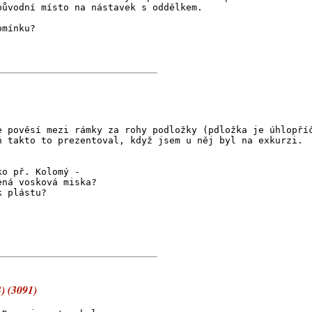
původní místo na nástavek s oddělkem.
omínku?
e pověsí mezi rámky za rohy podložky (pdložka je úhlopří
ň takto to prezentoval, když jsem u něj byl na exkurzi.
ko př. Kolomý -
ená vosková miska?
k plástu?
) (3091)