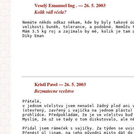
Veselý Emanuel Ing . --- 26. 5. 2003
Kolik váľí včela?
Nemáte někdo odkaz někam, kde by byly takové ú
velikosti buněk, tolerance, a podobné. Nemůžu 
Mám 3.5 kg roj a zajímalo by mě, kolik je tam 
Díky Eman
Kristl Pavel --- 26. 5. 2003
Bezmatecne vcelstvo
Přátelé,
v jednom včelstvu jsem nenašel žádný plod ani 
(otevřený, zavřený i vajíčka na jednom plástu)
prohlídce. Předpokládám, že je ve včelstvu buď
Myslím, že už se tady o tom diskutovalo, ale n
Přidal jsem rámeček s vajíčky. Za týden se uvi
Přenést úl jinam, na jeho původní místo dát do