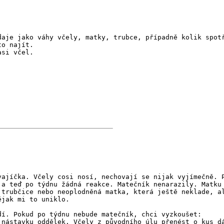
daje jako váhy včely, matky, trubce, případně kolik spot
to najít.
asi včel.
vajíčka. Včely cosi nosí, nechovají se nijak vyjímečně. 
 a teď po týdnu žádná reakce. Matečník nenarazily. Matku
 trubčice nebo neoplodněná matka, která ještě neklade, a
ějak mi to uniklo.
dí. Pokud po týdnu nebude matečník, chci vyzkoušet:
 nástavku oddělek. Včely z původního úlu přenést o kus d