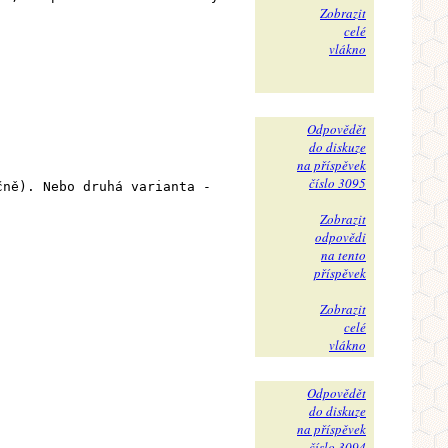
Zobrazit
celé
vlákno
Odpovědět
do diskuze
na příspěvek
číslo 3095
čně). Nebo druhá varianta -
Zobrazit
odpovědi
na tento
příspěvek
Zobrazit
celé
vlákno
Odpovědět
do diskuze
na příspěvek
číslo 3094