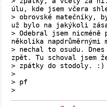
> zpátky, a včely za ní
úlu, kde jsem včera shl
> obrovské matečníky, b
už bylo na jakýkoli zás
> Odebral jsem nicméně 
několika napdrůměrnými 
> nechal to osudu. Dnes
zpět. Tu schoval jsem ž
> zpátky do stodoly. :)
>
> pf
>