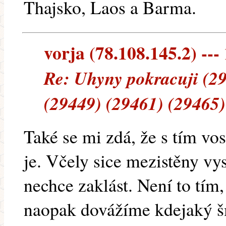
Thajsko, Laos a Barma.
vorja (78.108.145.2) --- 
Re: Uhyny pokracuji (2
(29449) (29461) (29465)
Také se mi zdá, že s tím v
je. Včely sice mezistěny vys
nechce zaklást. Není to tím
naopak dovážíme kdejaký 