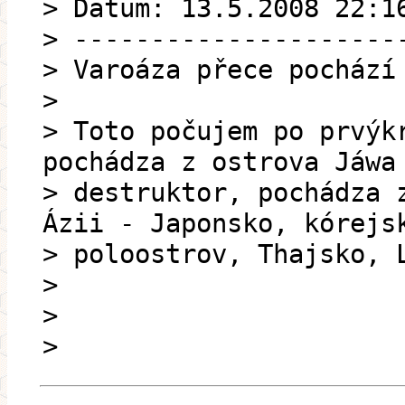
> Datum: 13.5.2008 22:1
> ---------------------
> Varoáza přece pochází
>
> Toto počujem po prvýk
pochádza z ostrova Jáwa
> destruktor, pochádza 
Ázii - Japonsko, kórejs
> poloostrov, Thajsko, 
>
>
>