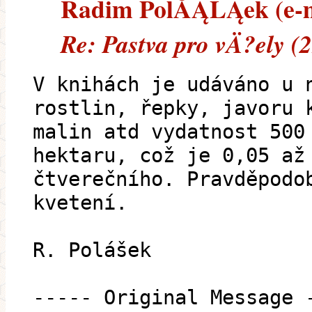
Radim PolĂĄĹĄek (e-ma
Re: Pastva pro vÄ?ely (
V knihách je udáváno u 
rostlin, řepky, javoru 
malin atd vydatnost 500
hektaru, což je 0,05 až
čtverečního. Pravděpodo
kvetení.
R. Polášek
----- Original Message 