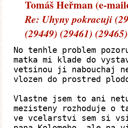
Tomáš Heřman (e-mailem
Re: Uhyny pokracuji (2
(29449) (29461) (29465)
No tenhle problem pozor
matka mi klade do vysta
vetsinou ji nabouchaj n
vlozen do prostred plod
Vlastne jsem to ani net
mezisteny rozhoduje o t
ve vcelarstvi sem si vs
pana Kolomeho, ale na v