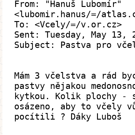
From: "Hanuš Lubomír"
<lubomir.hanus/=/atlas.
To: <Vcely/=/v.or.cz>
Sent: Tuesday, May 13, 
Subject: Pastva pro vče
Mám 3 včelstva a rád by
pastvy nějakou medonosn
kytkou. Kolik plochy - 
osázeno, aby to včely v
pocítili ? Dáky Luboš