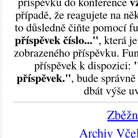
v
příspěvku do konference
případě, že reagujete na něk
to důsledně čiňte pomocí 
příspěvek číslo..."
, která j
zobrazeného příspěvku. Fun
příspěvek k dispozici:
příspěvek."
, bude správně 
dbát výše u
Zběžn
Archiv Včel