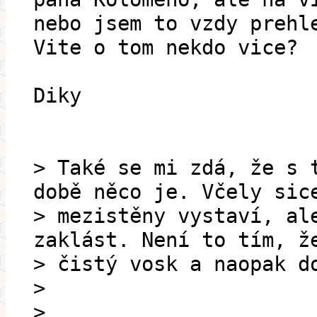
nebo jsem to vzdy prehl
Vite o tom nekdo vice?
Diky
> Také se mi zdá, že s 
době něco je. Včely sic
> mezistěny vystaví, al
zaklást. Není to tím, ž
> čistý vosk a naopak d
>
>