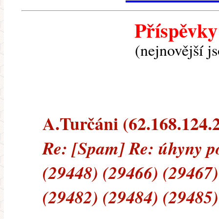
Příspěvky
(nejnovější j
A.Turčáni (62.168.124.21
Re: [Spam] Re: úhyny p
(29448) (29466) (29467)
(29482) (29484) (29485)