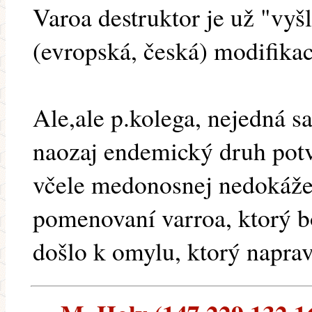
Varoa destruktor je už "vyš
(evropská, česká) modifika
Ale,ale p.kolega, nejedná s
naozaj endemický druh potvr
včele medonosnej nedokáže
pomenovaní varroa, ktorý b
došlo k omylu, ktorý napravi