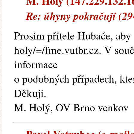
M. Holy (147.229.132.16)
Re: úhyny pokračují (29
Prosim přítele Hubače, aby
holy/=/fme.vutbr.cz. V sou
informace
o podobných případech, kter
Děkuji.
M. Holý, OV Brno venkov