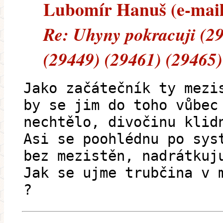
Lubomír Hanuš (e-maile
Re: Uhyny pokracuji (2
(29449) (29461) (29465)
Jako začátečník ty mezi
by se jim do toho vůbec
nechtělo, divočinu klid
Asi se poohlédnu po sys
bez mezistěn, nadrátkuj
Jak se ujme trubčina v 
?