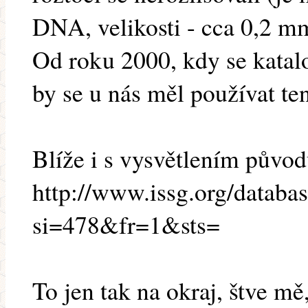
DNA, velikosti - cca 0,2 m
Od roku 2000, kdy se katal
by se u nás měl používat te
Blíže i s vysvětlením původ
http://www.issg.org/databas
si=478&fr=1&sts=
To jen tak na okraj, štve m