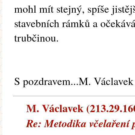
mohl mít stejný, spíše jist
stavebních rámků a očekáván
trubčinou.
S pozdravem...M. Václavek
M. Václavek (213.29.160.
Re: Metodika včelaření 