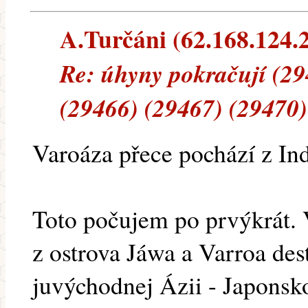
A.Turčáni (62.168.124.21
Re: úhyny pokračují (29
(29466) (29467) (29470)
Varoáza přece pochází z In
Toto počujem po prvýkrát.
z ostrova Jáwa a Varroa des
juvýchodnej Ázii - Japonsko