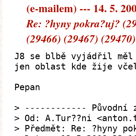
(e-mailem) --- 14. 5. 20
Re: ?hyny pokra?uj? (2
(29466) (29467) (29470)
J8 se blbě vyjádřil měl
jen oblast kde žije vče
Pepan
> ------------ Původní 
> Od: A.Tur??ni <anton.
> Předmět: Re: ?hyny po