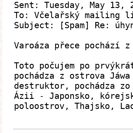
Sent: Tuesday, May 13, 
To: Včelařský mailing l
Subject: [Spam] Re: úhy
Varoáza přece pochází z
Toto počujem po prvýkrá
pochádza z ostrova Jáwa
destruktor, pochádza zo
Ázii - Japonsko, kórejs
poloostrov, Thajsko, La