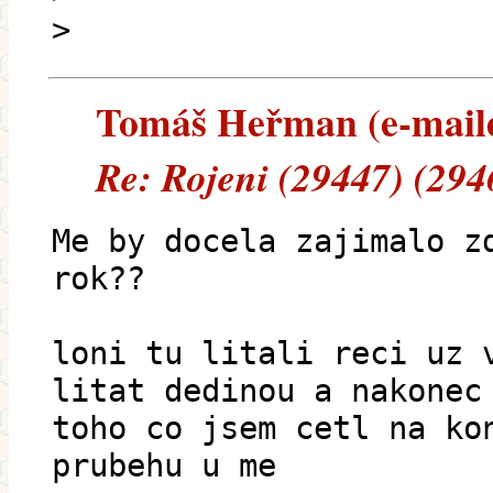
>
Tomáš Heřman (e-mailem
Re: Rojeni (29447) (294
Me by docela zajimalo z
rok??
loni tu litali reci uz 
litat dedinou a nakonec
toho co jsem cetl na ko
prubehu u me