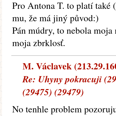
Pro Antona T. to platí také
mu, že má jiný původ:)
Pán múdry, to nebola moja 
moja zbrklosť.
M. Václavek (213.29.160.
Re: Uhyny pokracuji (29
(29475) (29479)
No tenhle problem pozoruju