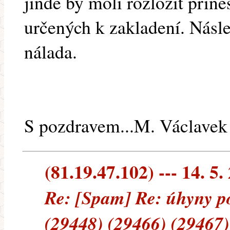
jinde by moli rozložit přin
určených k zakladení. Násle
nálada.
S pozdravem...M. Václavek
(81.19.47.102) --- 14. 5.
Re: [Spam] Re: úhyny p
(29448) (29466) (29467)