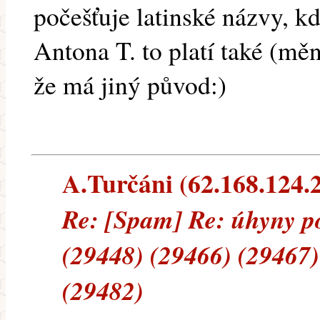
počešťuje latinské názvy, kd
Antona T. to platí také (mě
že má jiný původ:)
A.Turčáni (62.168.124.21
Re: [Spam] Re: úhyny p
(29448) (29466) (29467)
(29482)