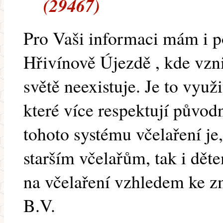
(29467)
Pro Vaši informaci mám i po
Hřivínově Újezdě , kde vzni
světě neexistuje. Je to využ
které více respektují původ
tohoto systému včelaření je
starším včelařům, tak i dět
na včelaření vzhledem ke z
B.V.