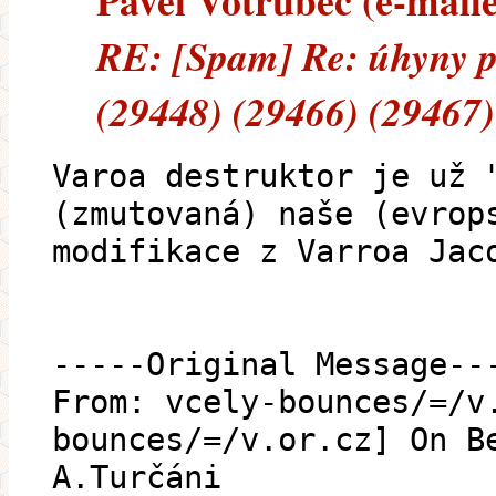
Pavel Votrubec (e-maile
RE: [Spam] Re: úhyny p
(29448) (29466) (29467)
Varoa destruktor je už 
(zmutovaná) naše (evrop
modifikace z Varroa Jac
-----Original Message--
From: vcely-bounces/=/v
bounces/=/v.or.cz] On B
A.Turčáni