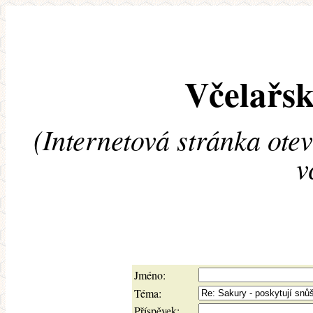
Včelařsk
(Internetová stránka ote
v
Jméno:
Téma:
Příspěvek: