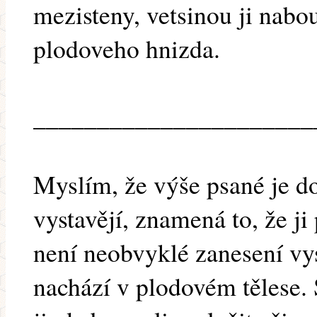
mezisteny, vetsinou ji nabo
plodoveho hnizda.
______________________
Myslím, že výše psané je do
vystavějí, znamená to, že ji
není neobvyklé zanesení vys
nachází v plodovém tělese. S