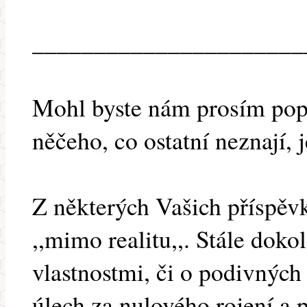
______________________
Mohl byste nám prosím popsa
něčeho, co ostatní neznají,
Z některých Vašich příspěvk
,,mimo realitu,,. Stále doko
vlastnostmi, či o podivnýc
úlech za nulového rojení a