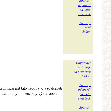
Zobrazit
odpovědi
na tento
příspěvek
Zobrazit
celé
vlákno
Odpovědět
do diskuze
na příspěvek
číslo 22454
Zobrazit
estli musí mít tato nádoba ve vzdálenosti
odpovědi
y usadit,aby mi neucpaly výtok vosku.
na tento
příspěvek
Zobrazit