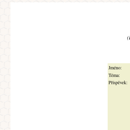
(
Jméno:
Téma:
Příspěvek: