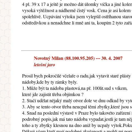
4 pl. 39 x 17 a ještě je možno dát úlomky víčka a jiné kole
vysoká výtěžnost a nádherně čistý vosk. Cena je asi kolem 
spolehlivě. Ucpávání výtoku jsem vylepšil ostříhanou starou
odstředivkou a nenadchne li mně ani ta, koupím 2 tyto zaří
Novotný Milan (88.100.95.205) --- 30. 4. 2007
letošní jaro
Prosil bych pokročilé včelaře o radu,jak vytavit staré plá
nádoby,kde by ty rámky byly.
1. Může být ta nádoba plastová,na př. 100lit.sud s víkem,
které jde zajistit třeba objímkou ?
2. Stačí udělat nějaký malý otvor dole ve dnu odkud by vy
3. Aby se tento otvor třeba neucpal těmi zbytky,které jsou 
4. Snad na poslední výstavě v Praze bylo takovéto zařízení 
podrobný popis,jak má tato nádoba vypadat,jestli je tam ně
toho a ty zbytky klesnou na dno aniž by ucpaly výtok.Pokud
Děkuji všem,kteří mají podobné zkušenosti a mohli mi pora