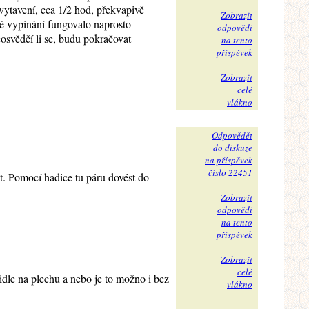
 vytavení, cca 1/2 hod, překvapivě
Zobrazit
ké vypínání fungovalo naprosto
odpovědi
eosvědčí li se, budu pokračovat
na tento
příspěvek
Zobrazit
celé
vlákno
Odpovědět
do diskuze
na příspěvek
číslo 22451
t. Pomocí hadice tu páru dovést do
Zobrazit
odpovědi
na tento
příspěvek
Zobrazit
celé
idle na plechu a nebo je to možno i bez
vlákno