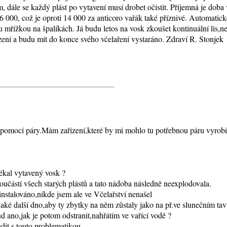
m, dále se každý plást po vytavení musí drobet očistit. Příjemná je doba
6 000, což je oproti 14 000 za anticoro vařák také příznivé. Automatic
 mřížkou na špalíkách. Já budu letos na vosk zkoušet kontinuální lis,n
zení a budu mít do konce svého včelaření vystaráno. Zdraví R. Stonjek
sty pomocí páry.Mám zařízení,které by mi mohlo tu potřebnou páru vyrobi
tékal vytavený vosk ?
součástí všech starých plástů a tato nádoba následně neexplodovala.
instalováno,nikde jsem ale ve Včelařství nenašel
jaké další dno,aby ty zbytky na něm zůstaly jako na př.ve slunečním tav
 ano,jak je potom odstranit,nahřátím ve vařící vodě ?
dit s touto problematikou.