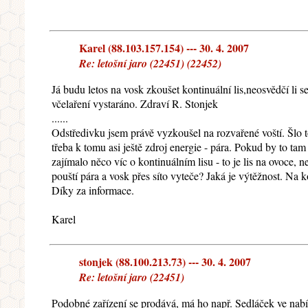
Karel (88.103.157.154) --- 30. 4. 2007
Re: letošní jaro (22451) (22452)
Já budu letos na vosk zkoušet kontinuální lis,neosvědčí li
včelaření vystaráno. Zdraví R. Stonjek
......
Odstředivku jsem právě vyzkoušel na rozvařené voští. Šlo t
třeba k tomu asi ještě zdroj energie - pára. Pokud by to t
zajímalo něco víc o kontinuálním lisu - to je lis na ovoce,
pouští pára a vosk přes síto vyteče? Jaká je výtěžnost. Na
Díky za informace.
Karel
stonjek (88.100.213.73) --- 30. 4. 2007
Re: letošní jaro (22451)
Podobné zařízení se prodává, má ho např. Sedláček ve nabíd