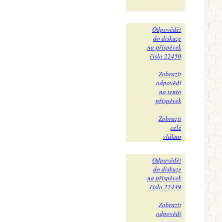
Odpovědět
do diskuze
na příspěvek
číslo 22450
Zobrazit
odpovědi
na tento
příspěvek
Zobrazit
celé
vlákno
Odpovědět
do diskuze
na příspěvek
číslo 22449
Zobrazit
odpovědi