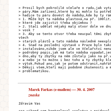
> Prosil bych pokročilé včelaře o radu,jak vyt
> páry.Mám zařízení,které by mi mohlo tu potře
> hadice tu páru dovést do nádoby,kde by ty rá
> 1. Může být ta nádoba plastová,na př. 100lit
> které jde zajistit třeba objímkou ?
> 2. Stačí udělat nějaký malý otvor dole ve dn
> vosk ?
> 3. Aby se tento otvor třeba neucpal těmi zby
všech
> starých plástů a tato nádoba následně neexpl
> 4. Snad na poslední výstavě v Praze bylo tak
> instalováno,nikde jsem ale ve Včelařství nen
> podrobný popis,jak má tato nádoba vypadat,je
> dno,aby ty zbytky na něm zůstaly jako na př.
> a nebo je to možno i bez toho a ty zbytky kl
> výtok.Pokud ano,jak je potom odstranit,nahřá
> Děkuji všem,kteří mají podobné zkušenosti a 
> problematikou.
Marek Farkas (e-mailem) --- 30. 4. 2007
znaska
Zdravim Vas
cez vikend som kontroloval vcelstva a pridaval