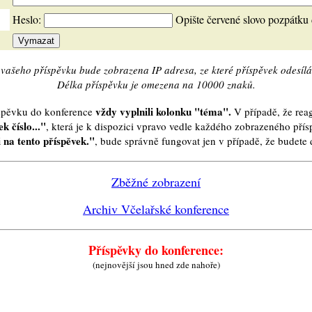
Heslo:
Opište červené slovo pozpátku
vašeho příspěvku bude zobrazena IP adresa, ze které příspěvek odesílá
Délka příspěvku je omezena na 10000 znaků.
vždy vyplnili kolonku "téma".
íspěvku do konference
V případě, že reag
k číslo..."
, která je k dispozici vpravo vedle každého zobrazeného pří
 na tento příspěvek."
, bude správně fungovat jen v případě, že budet
Zběžné zobrazení
Archiv Včelařské konference
Příspěvky do konference:
(nejnovější jsou hned zde nahoře)