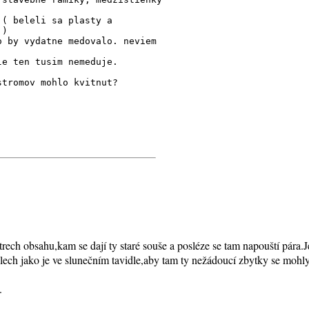
 ( beleli sa plasty a
 )
o by vydatne medovalo. neviem
le ten tusim nemeduje.
stromov mohlo kvitnut?
trech obsahu,kam se dají ty staré souše a posléze se tam napouští pára.J
plech jako je ve slunečním tavidle,aby tam ty nežádoucí zbytky se mohl
.