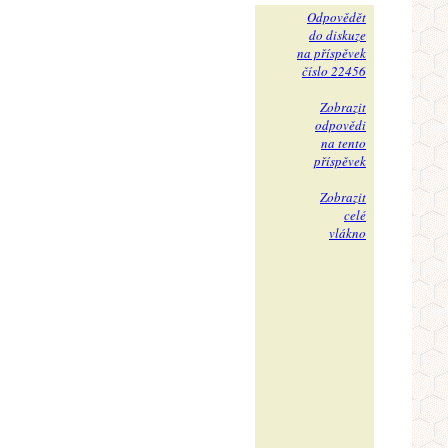
Odpovědět
do diskuze
na příspěvek
číslo 22456
Zobrazit
odpovědi
na tento
příspěvek
Zobrazit
celé
vlákno