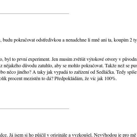
 se, budu pokračovat odstředivkou a nenadchne li mně ani ta, koupím 2 t
o, byl to první experiment. Jen musím zvětšit výtokové otvory v původní
am z nějakého důvodu zatuhlo, aby se mohlo pokračovat. Takže než se pu
 nebo něco jiného? A taky jak vypadá to zařízení od Sedláčka. Tedy spíše
 kolik procent mezistěn to dá? Předpokládám, že víc jak 100%.
ce. Já jsem si ho půjčil v originále a vyzkoušel. Nevýhodou je pro mě 