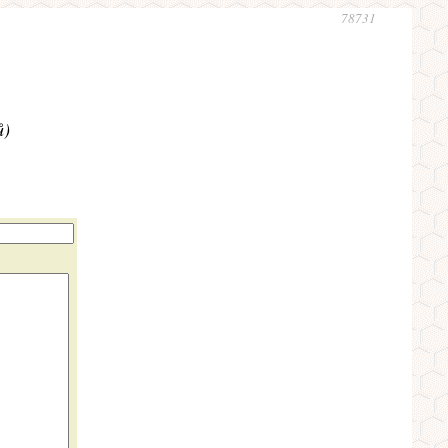
78731
ů)