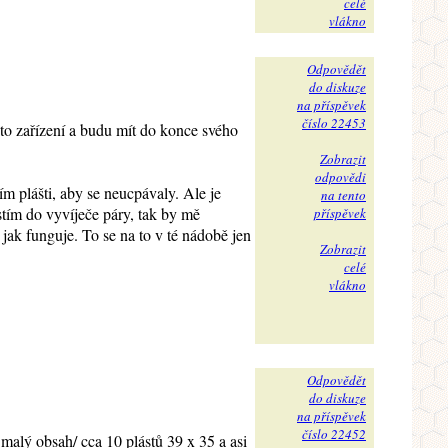
celé
vlákno
Odpovědět
do diskuze
na příspěvek
číslo 22453
yto zařízení a budu mít do konce svého
Zobrazit
odpovědi
m plášti, aby se neucpávaly. Ale je
na tento
stím do vyvíječe páry, tak by mě
příspěvek
 jak funguje. To se na to v té nádobě jen
Zobrazit
celé
vlákno
Odpovědět
do diskuze
na příspěvek
číslo 22452
malý obsah/ cca 10 plástů 39 x 35 a asi