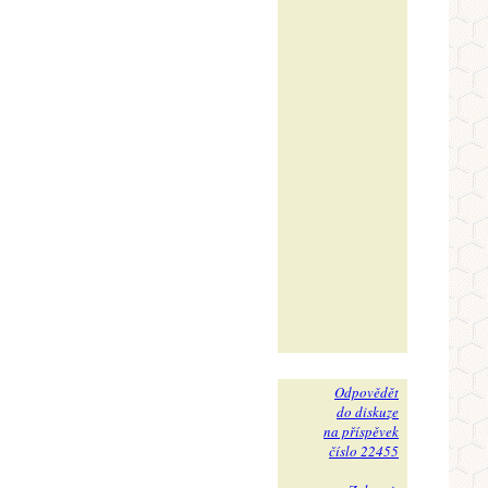
Odpovědět
do diskuze
na příspěvek
číslo 22455