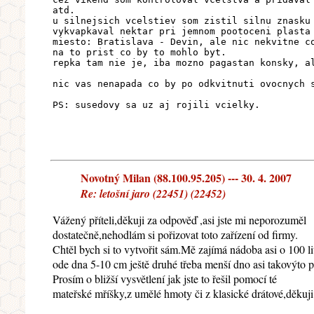
atd.
u silnejsich vcelstiev som zistil silnu znasku
vykvapkaval nektar pri jemnom pootoceni plasta
miesto: Bratislava - Devin, ale nic nekvitne c
na to prist co by to mohlo byt.
repka tam nie je, iba mozno pagastan konsky, a
nic vas nenapada co by po odkvitnuti ovocnych 
PS: susedovy sa uz aj rojili vcielky.
Novotný Milan (88.100.95.205) --- 30. 4. 2007
Re: letošní jaro (22451) (22452)
Vážený příteli,děkuji za odpověď ,asi jste mi neporozuměl
dostatečně,nehodlám si pořizovat toto zařízení od firmy.
Chtěl bych si to vytvořit sám.Mě zajímá nádoba asi o 100 li
ode dna 5-10 cm ještě druhé třeba menší dno asi takovýto 
Prosím o bližší vysvětlení jak jste to řešil pomocí té
mateřské mříšky,z umělé hmoty či z klasické drátové,děkuji