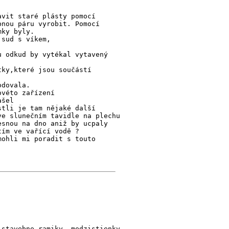
avit staré plásty pomocí
bnou páru vyrobit. Pomocí
mky byly.
.sud s víkem,
u odkud by vytékal vytavený
tky,které jsou součástí
odovala.
ovéto zařízení
ašel
stli je tam nějaké další
ve slunečním tavidle na plechu
esnou na dno aniž by ucpaly
tím ve vařící vodě ?
mohli mi poradit s touto
 stavebne ramiky, medzistienky