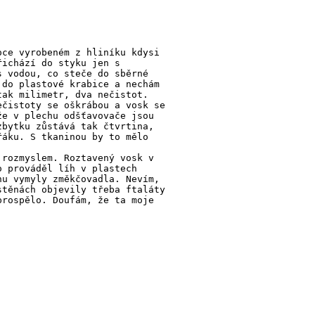
oce vyrobeném z hliníku kdysi
řichází do styku jen s
s vodou, co steče do sběrné
 do plastové krabice a nechám
tak milimetr, dva nečistot.
ečistoty se oškrábou a vosk se
že v plechu odšťavovače jsou
zbytku zůstává tak čtvrtina,
řáku. S tkaninou by to mělo
 rozmyslem. Roztavený vosk v
o prováděl líh v plastech
hu vymyly změkčovadla. Nevím,
stěnách objevily třeba ftaláty
prospělo. Doufám, že ta moje