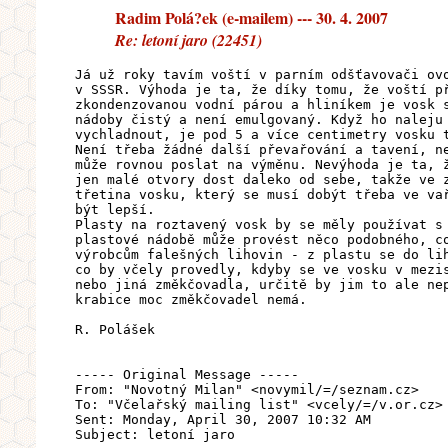
Radim Polá?ek (e-mailem) --- 30. 4. 2007
Re: letoní jaro (22451)
Já už roky tavím voští v parním odšťavovači ov
v SSSR. Výhoda je ta, že díky tomu, že voští p
zkondenzovanou vodní párou a hliníkem je vosk 
nádoby čistý a není emulgovaný. Když ho naleju
vychladnout, je pod 5 a více centimetry vosku 
Není třeba žádné další převařování a tavení, n
může rovnou poslat na výměnu. Nevýhoda je ta, 
jen malé otvory dost daleko od sebe, takže ve 
třetina vosku, který se musí dobýt třeba ve va
být lepší.
Plasty na roztavený vosk by se měly používat s
plastové nádobě může provést něco podobného, c
výrobcům falešných lihovin - z plastu se do li
co by včely provedly, kdyby se ve vosku v mezi
nebo jiná změkčovadla, určitě by jim to ale ne
krabice moc změkčovadel nemá.
R. Polášek
----- Original Message -----
From: "Novotný Milan" <novymil/=/seznam.cz>
To: "Včelařský mailing list" <vcely/=/v.or.cz>
Sent: Monday, April 30, 2007 10:32 AM
Subject: letoní jaro