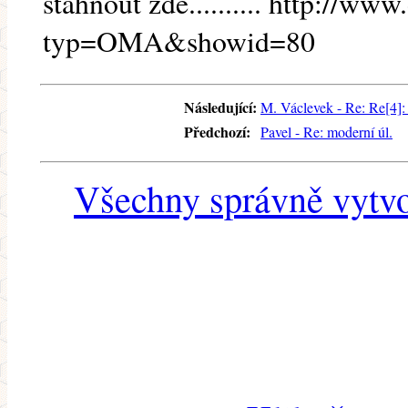
stáhnout zde.......... http://w
typ=OMA&showid=80
Následující:
M. Václevek - Re: Re[4]: L
Předchozí:
Pavel - Re: moderní úl.
Všechny správně vytvo