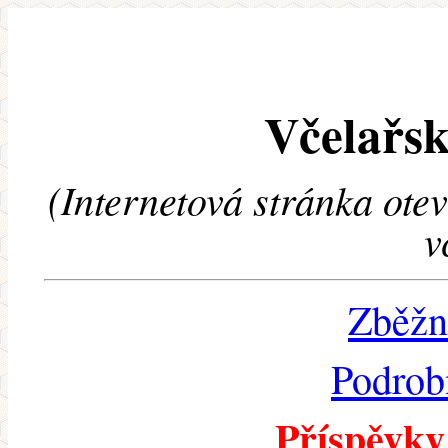
Včelařsk
(Internetová stránka ote
v
Zběžn
Podrob
Příspěvky