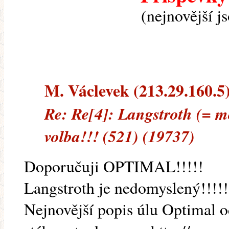
(nejnovější j
M. Václevek (213.29.160.5) 
Re: Re[4]: Langstroth (= mod
volba!!! (521) (19737)
Doporučuji OPTIMAL!!!!!
Langstroth je nedomyslený!!!!!
Nejnovější popis úlu Optimal 