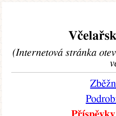
Včelařsk
(Internetová stránka ote
v
Zběžn
Podrob
Příspěvky