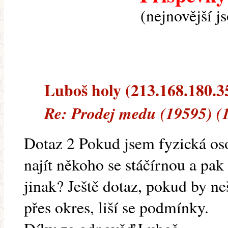
(nejnovější j
Luboš holy (213.168.180.35
Re: Prodej medu (19595) (
Dotaz 2 Pokud jsem fyzická os
najít někoho se stáčírnou a pak
jinak? Ještě dotaz, pokud by neš
přes okres, liší se podmínky.