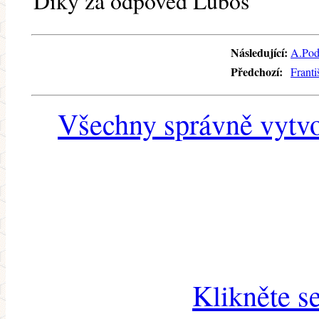
Díky za odpověď Luboš
Následující:
A.Pod
Předchozí:
Frant
Všechny správně vytvo
Klikněte s