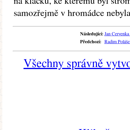
na klacku, ke kterému byl str
samozřejmě v hromádce nebyla
Následující:
Jan Cervenka 
Předchozí:
Radim Polášek
Všechny správně vytvo