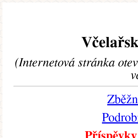
Včelařsk
(Internetová stránka ote
v
Zběžn
Podrob
Příspěvky