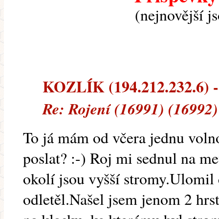
(nejnovější j
KOZLÍK (194.212.232.6) --
Re: Rojení (16991) (16992)
To já mám od včera jednu vol
poslat? :-) Roj mi sednul na me
okolí jsou vyšší stromy.Ulomil
odletěl.Našel jsem jenom 2 hrs