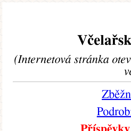
Včelařsk
(Internetová stránka ote
v
Zběžn
Podrob
Příspěvky